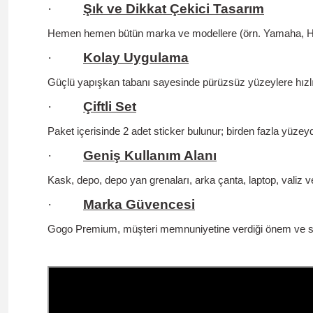
·
Şık ve Dikkat Çekici Tasarım
Hemen hemen bütün marka ve modellere (örn. Yamaha, Hond
·
Kolay Uygulama
Güçlü yapışkan tabanı sayesinde pürüzsüz yüzeylere hızlıc
·
Çiftli Set
Paket içerisinde 2 adet sticker bulunur; birden fazla yüzey
·
Geniş Kullanım Alanı
Kask, depo, depo yan grenaları, arka çanta, laptop, valiz v
·
Marka Güvencesi
Gogo Premium, müşteri memnuniyetine verdiği önem ve satış 