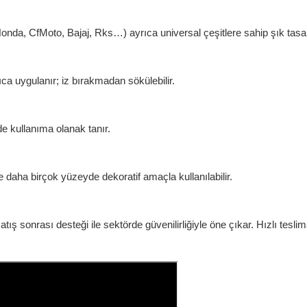
a, CfMoto, Bajaj, Rks…) ayrıca universal çeşitlere sahip şık tasar
a uygulanır; iz bırakmadan sökülebilir.
de kullanıma olanak tanır.
e daha birçok yüzeyde dekoratif amaçla kullanılabilir.
sonrası desteği ile sektörde güvenilirliğiyle öne çıkar. Hızlı teslim