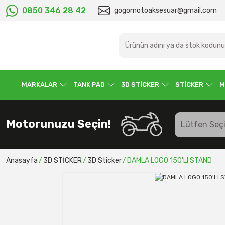
0850 346 28 42
gogomotoaksesuar@gmail.com
MARKALAR
TANK PAD
3D STİCKER
STİCKER
M
Motorunuzu Seçin!
Anasayfa
3D STİCKER
3D Sticker
DAMLA LOGO 150'LI STAND