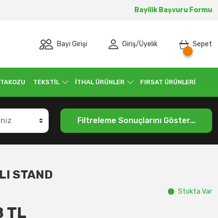
Bayilik Başvuru Formu
Bayi Girişi
Giriş
/
Üyelik
Sepet
 TAKOZU
TEKSTİL
İTHAL ÜRÜNLER
FIRSAT ÜRÜNLERİ
Filtreleme Sonuçlarını Göster...
LI STAND
Stokta Var
8 TL