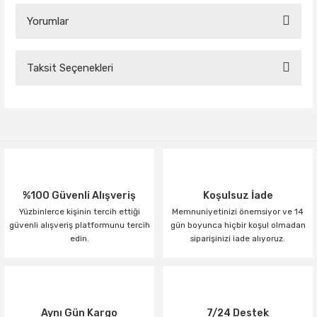
Yorumlar
Taksit Seçenekleri
Bu ürüne ilk yorumu siz yapın!
Yorum Yaz
%100 Güvenli Alışveriş
Koşulsuz İade
Yüzbinlerce kişinin tercih ettiği
Memnuniyetinizi önemsiyor ve 14
güvenli alışveriş platformunu tercih
gün boyunca hiçbir koşul olmadan
edin.
siparişinizi iade alıyoruz.
Aynı Gün Kargo
7/24 Destek