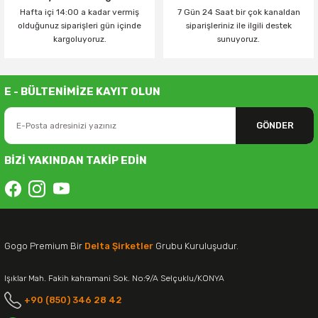
Hafta içi 14:00 a kadar vermiş
7 Gün 24 Saat bir çok kanaldan
olduğunuz siparişleri gün içinde
siparişleriniz ile ilgili destek
kargoluyoruz.
sunuyoruz.
E - BÜLTENİMİZE KAYIT OLUN
GÖNDER
BİZİ YAKINDAN TAKİP EDİN
Gogo Premium Bir
Delta Şirketler
Grubu Kuruluşudur.
Işıklar Mah. Fakih kahramani Sok. No:9/A Selçuklu/KONYA
+90 (850) 346 28 42