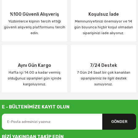
%100 Güvenli Alışveriş
Koşulsuz İade
Yüzbinlerce kişinin tercih ettiği
Memnuniyetinizi önemsiyor ve 14
güvenli alışveriş platformunu tercih
gün boyunca hiçbir koşul olmadan
edin.
siparişinizi iade alıyoruz.
Aynı Gün Kargo
7/24 Destek
Hafta içi 14:00 a kadar vermiş
7 Gün 24 Saat bir çok kanaldan
olduğunuz siparişleri gün içinde
siparişleriniz ile ilgili destek
kargoluyoruz.
sunuyoruz.
E - BÜLTENİMİZE KAYIT OLUN
GÖNDER
BİZİ YAKINDAN TAKİP EDİN