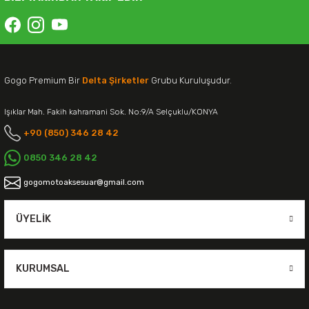
Gogo Premium Bir
Delta Şirketler
Grubu Kuruluşudur.
Işıklar Mah. Fakih kahramani Sok. No:9/A Selçuklu/KONYA
+90 (850) 346 28 42
0850 346 28 42
gogomotoaksesuar@gmail.com
ÜYELIK
KURUMSAL