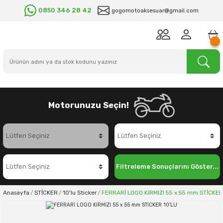
0850 346 28 42
gogomotoaksesuar@gmail.com
Motorunuzu Seçin!
Filtreleme Sonuçlarını Göster...
Anasayfa
STİCKER
10'lu Sticker
FERRARİ LOGO KIRMIZI 55 x 55 mm STİCKER