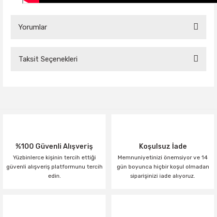
Yorumlar
Taksit Seçenekleri
Bu ürüne ilk yorumu siz yapın!
Yorum Yaz
%100 Güvenli Alışveriş
Koşulsuz İade
Yüzbinlerce kişinin tercih ettiği
Memnuniyetinizi önemsiyor ve 14
güvenli alışveriş platformunu tercih
gün boyunca hiçbir koşul olmadan
edin.
siparişinizi iade alıyoruz.