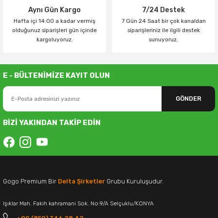
Aynı Gün Kargo
7/24 Destek
Hafta içi 14:00 a kadar vermiş
7 Gün 24 Saat bir çok kanaldan
olduğunuz siparişleri gün içinde
siparişleriniz ile ilgili destek
kargoluyoruz.
sunuyoruz.
E - BÜLTENİMİZE KAYIT OLUN
GÖNDER
BİZİ YAKINDAN TAKİP EDİN
Gogo Premium Bir
Delta Şirketler
Grubu Kuruluşudur.
Işıklar Mah. Fakih kahramani Sok. No:9/A Selçuklu/KONYA