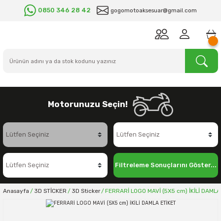
0850 346 28 42
gogomotoaksesuar@gmail.com
Motorunuzu Seçin!
Filtreleme Sonuçlarını Göster...
Anasayfa
3D STİCKER
3D Sticker
FERRARİ LOGO MAVİ (5X5 cm) İKİLİ DAMLA