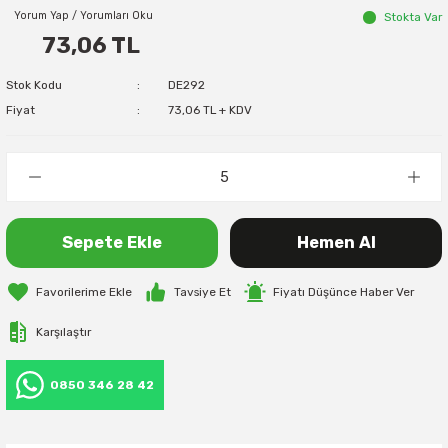
Yorum Yap / Yorumları Oku
Stokta Var
73,06 TL
Stok Kodu
DE292
Fiyat
73,06 TL + KDV
Sepete Ekle
Hemen Al
Tavsiye Et
Fiyatı Düşünce Haber Ver
Karşılaştır
0850 346 28 42