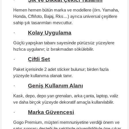
Hemen hemen bütün marka ve modellere (örn. Yamaha,
Honda, CfMoto, Bajaj, Rks…) ayrıca universal çeşitlere
sahip şık tasarımları mevcuttur.
·
Kolay Uygulama
Güçlü yapışkan tabanı sayesinde pürüzsüz yüzeylere
hızlıca uygulanır; iz bırakmadan sökülebilir.
·
Çiftli Set
Paket içerisinde 2 adet sticker bulunur; birden fazla
yüzeyde kullanıma olanak tanır.
·
Geniş Kullanım Alanı
Kask, depo, depo yan grenaları, arka çanta, laptop, valiz
ve daha birçok yüzeyde dekoratif amaçla kullanılabilir.
·
Marka Güvencesi
Gogo Premium, müşteri memnuniyetine verdiği önem ve
satış sonrası desteği ile sektörde güvenilirliğiyle öne çıkar.