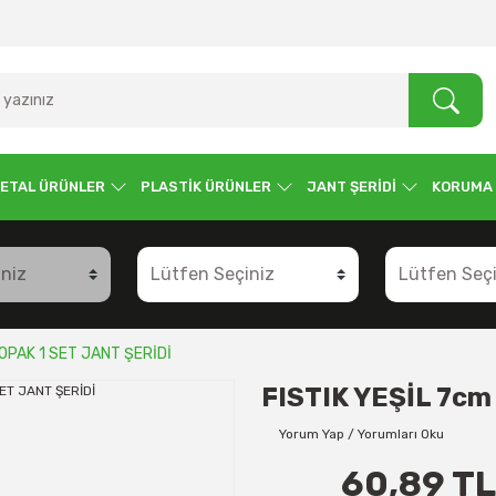
ETAL ÜRÜNLER
PLASTİK ÜRÜNLER
JANT ŞERİDİ
KORUMA
 OPAK 1 SET JANT ŞERİDİ
FISTIK YEŞİL 7cm
Yorum Yap / Yorumları Oku
60,89 TL