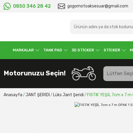
0850 346 28 42
gogomotoaksesuar@gmail.com
MARKALAR
TANK PAD
3D STİCKER
STİCKER
M
Motorunuzu Seçin!
Anasayfa
JANT ŞERİDİ
Lüks Jant Şeridi
FISTIK YEŞİL 7cm x 7 m