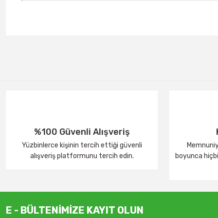
%100 Güvenli Alışveriş
Yüzbinlerce kişinin tercih ettiği güvenli
Memnuniye
alışveriş platformunu tercih edin.
boyunca hiçbir
E - BÜLTENİMİZE KAYIT OLUN