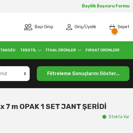
Bayilik Başvuru Formu
Bayi Girişi
Giriş
/
Üyelik
Sepet
 TAKOZU
TEKSTİL
İTHAL ÜRÜNLER
FIRSAT ÜRÜNLERİ
Filtreleme Sonuçlarını Göster...
 x 7 m OPAK 1 SET JANT ŞERİDİ
Stokta Var