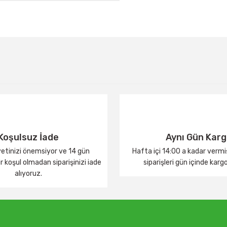
Bu ürüne ilk yorumu siz yapın!
Yorum Yaz
Koşulsuz İade
Aynı Gün Kar
tinizi önemsiyor ve 14 gün
Hafta içi 14:00 a kadar verm
 koşul olmadan siparişinizi iade
siparişleri gün içinde karg
alıyoruz.