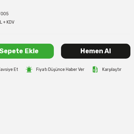
T005
L + KDV
Sepete Ekle
Hemen Al
avsiye Et
Fiyatı Düşünce Haber Ver
Karşılaştır