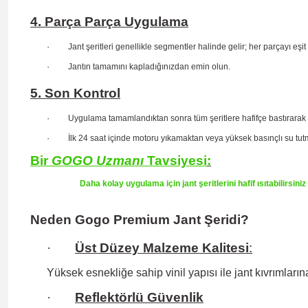
4. Parça Parça Uygulama
·
Jant şeritleri genellikle segmentler halinde gelir; her parçayı eşit
·
Jantın tamamını kapladığınızdan emin olun.
5. Son Kontrol
·
Uygulama tamamlandıktan sonra tüm şeritlere hafifçe bastırarak
·
İlk 24 saat içinde motoru yıkamaktan veya yüksek basınçlı su tu
Bir
GOGO
Uzmanı
Tavsiyesi
:
Daha kolay uygulama için jant şeritlerini hafif ısıtabilirsin
Neden Gogo Premium Jant Şeridi?
·
Üst Düzey Malzeme Kalitesi
:
Yüksek esnekliğe sahip
vinil yapısı ile jant kıvrıml
·
Reflektörlü Güvenlik