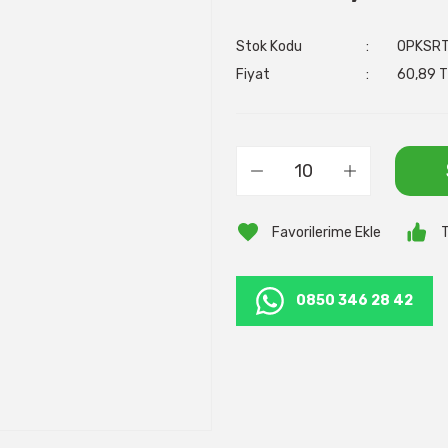
Stok Kodu
OPKSR
Fiyat
60,89 T
T
0850 346 28 42