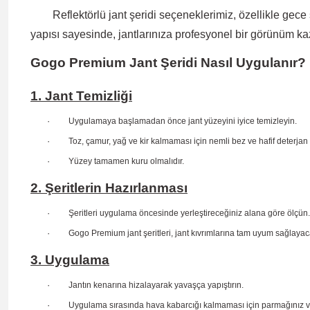
Reflektörlü jant şeridi
seçeneklerimiz, özellikle gece
yapısı sayesinde
, jantlarınıza profesyonel bir görünüm ka
Gogo Premium Jant Şeridi Nasıl Uygulanır?
1. Jant Temizliği
·
Uygulamaya başlamadan önce jant yüzeyini iyice temizleyin.
·
Toz, çamur, yağ ve kir kalmaması için nemli bez ve hafif deterjan 
·
Yüzey tamamen kuru olmalıdır.
2. Şeritlerin Hazırlanması
·
Şeritleri uygulama öncesinde yerleştireceğiniz alana göre ölçün.
·
Gogo Premium jant şeritleri, jant kıvrımlarına tam uyum sağlaya
3. Uygulama
·
Jantın kenarına hizalayarak yavaşça yapıştırın.
·
Uygulama sırasında hava kabarcığı kalmaması için parmağınız veya 