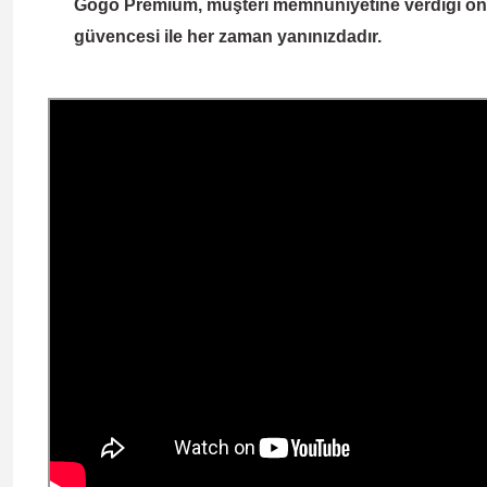
Gogo Premium
, müşteri memnuniyetine verdiği önem
güvencesi ile her zaman yanınızdadır.