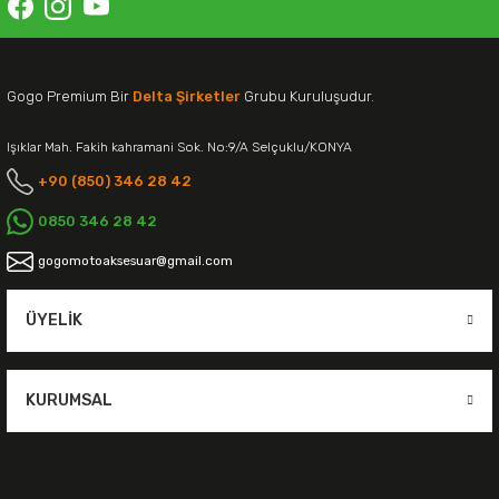
Gogo Premium Bir
Delta Şirketler
Grubu Kuruluşudur.
Işıklar Mah. Fakih kahramani Sok. No:9/A Selçuklu/KONYA
+90 (850) 346 28 42
0850 346 28 42
gogomotoaksesuar@gmail.com
ÜYELIK
KURUMSAL