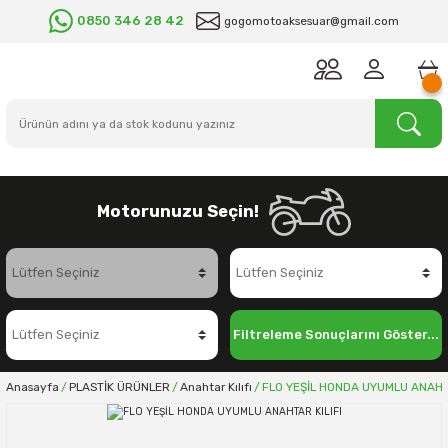
0850 346 28 42
gogomotoaksesuar@gmail.com
Motorunuzu Seçin!
Filtreleme Sonuçlarını Göster...
Anasayfa
PLASTİK ÜRÜNLER
Anahtar Kılıfı
FLO YEŞİL HONDA UYUMLU ANAHTA