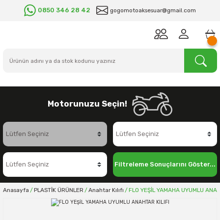
0850 346 28 42
gogomotoaksesuar@gmail.com
Motorunuzu Seçin!
Filtreleme Sonuçlarını Göster...
Anasayfa
PLASTİK ÜRÜNLER
Anahtar Kılıfı
FLO YEŞİL YAMAHA UYUMLU ANAHT