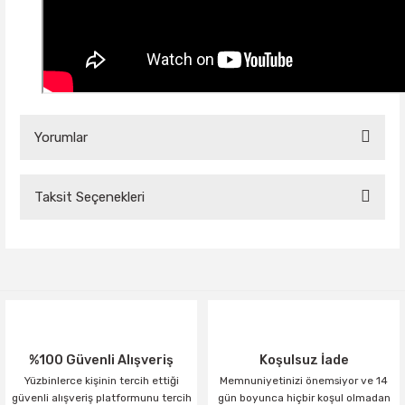
Yorumlar
Taksit Seçenekleri
Bu ürüne ilk yorumu siz yapın!
Yorum Yaz
%100 Güvenli Alışveriş
Koşulsuz İade
Yüzbinlerce kişinin tercih ettiği
Memnuniyetinizi önemsiyor ve 14
güvenli alışveriş platformunu tercih
gün boyunca hiçbir koşul olmadan