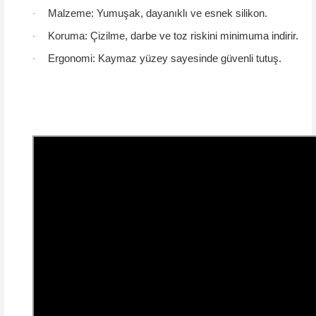
Malzeme:
Yumuşak, dayanıklı ve esnek silikon.
·
Koruma:
Çizilme, darbe ve toz riskini minimuma indirir.
·
Ergonomi:
Kaymaz yüzey sayesinde güvenli tutuş.
·