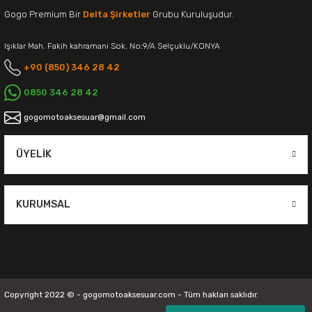
Gogo Premium Bir
Delta Şirketler
Grubu Kuruluşudur.
Işıklar Mah. Fakih kahramani Sok. No:9/A Selçuklu/KONYA
+90 (850) 346 28 42
0850 346 28 42
gogomotoaksesuar@gmail.com
ÜYELIK
KURUMSAL
Copyright 2022 © - gogomotoaksesuar.com - Tüm hakları saklıdır.