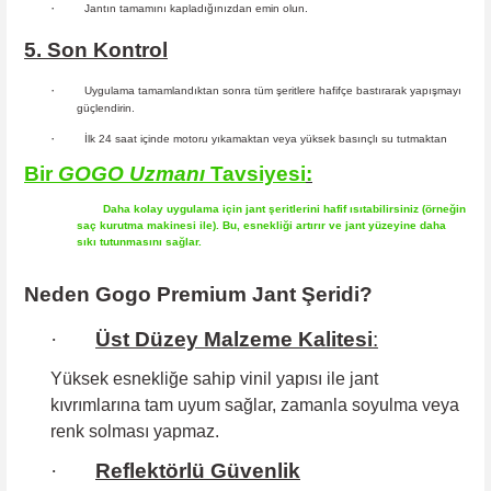
·
Jantın tamamını kapladığınızdan emin olun.
5. Son Kontrol
·
Uygulama tamamlandıktan sonra tüm şeritlere hafifçe bastırarak yapışmayı
güçlendirin.
·
İlk 24 saat içinde motoru yıkamaktan veya yüksek basınçlı su tutmaktan
Bir
GOGO
Uzmanı
Tavsiyesi
:
Daha kolay uygulama için jant şeritlerini hafif ısıtabilirsiniz (örneğin
saç kurutma makinesi ile). Bu, esnekliği artırır ve jant yüzeyine daha
sıkı tutunmasını sağlar.
Neden Gogo Premium Jant Şeridi?
·
Üst Düzey Malzeme Kalitesi
:
Yüksek esnekliğe sahip
vinil yapısı ile jant
kıvrımlarına tam uyum sağlar, zamanla soyulma veya
renk solması yapmaz.
·
Reflektörlü Güvenlik