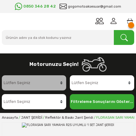
0850 346 28 42
gogomotoaksesuar@gmail.com
Motorunuzu Seçin!
Filtreleme Sonuçlarını Göster...
Anasayfa
JANT ŞERİDİ
Reflektör & Baskı Jant Şeridi
FLORASAN SARI YAMAHA