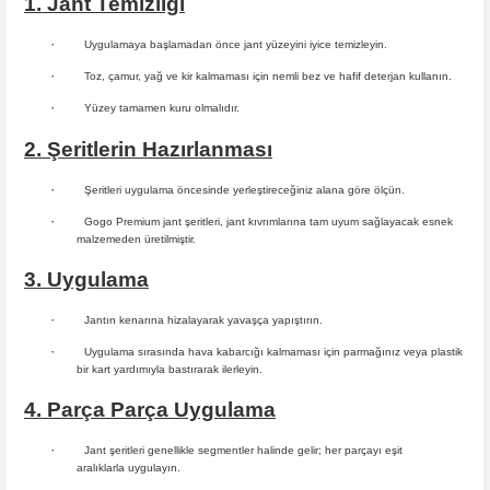
1. Jant Temizliği
·
Uygulamaya başlamadan önce jant yüzeyini iyice temizleyin.
·
Toz, çamur, yağ ve kir kalmaması için nemli bez ve hafif deterjan kullanın.
·
Yüzey tamamen kuru olmalıdır.
2. Şeritlerin Hazırlanması
·
Şeritleri uygulama öncesinde yerleştireceğiniz alana göre ölçün.
·
Gogo Premium jant şeritleri, jant kıvrımlarına tam uyum sağlayacak esnek
malzemeden üretilmiştir.
3. Uygulama
·
Jantın kenarına hizalayarak yavaşça yapıştırın.
·
Uygulama sırasında hava kabarcığı kalmaması için parmağınız veya plastik
bir kart yardımıyla bastırarak ilerleyin.
4. Parça Parça Uygulama
·
Jant şeritleri genellikle segmentler halinde gelir; her parçayı eşit
aralıklarla uygulayın.