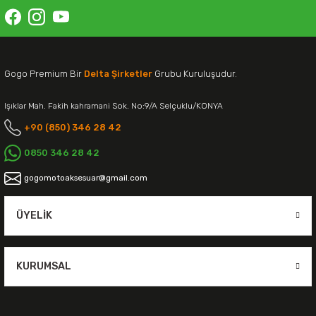
Gogo Premium Bir
Delta Şirketler
Grubu Kuruluşudur.
Işıklar Mah. Fakih kahramani Sok. No:9/A Selçuklu/KONYA
+90 (850) 346 28 42
0850 346 28 42
gogomotoaksesuar@gmail.com
ÜYELIK
KURUMSAL