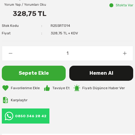
Yorum Yap / Yorumları Oku
Stokta Var
328,75 TL
Stok Kodu
R25SRT014
Fiyat
328,75 TL + KDV
Sepete Ekle
Hemen Al
Tavsiye Et
Fiyatı Düşünce Haber Ver
Karşılaştır
0850 346 28 42