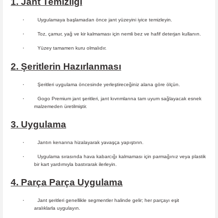
1. Jant Temizliği
·
Uygulamaya başlamadan önce jant yüzeyini iyice temizleyin.
·
Toz, çamur, yağ ve kir kalmaması için nemli bez ve hafif deterjan kullanın.
·
Yüzey tamamen kuru olmalıdır.
2. Şeritlerin Hazırlanması
·
Şeritleri uygulama öncesinde yerleştireceğiniz alana göre ölçün.
·
Gogo Premium jant şeritleri, jant kıvrımlarına tam uyum sağlayacak esnek
malzemeden üretilmiştir.
3. Uygulama
·
Jantın kenarına hizalayarak yavaşça yapıştırın.
·
Uygulama sırasında hava kabarcığı kalmaması için parmağınız veya plastik
bir kart yardımıyla bastırarak ilerleyin.
4. Parça Parça Uygulama
·
Jant şeritleri genellikle segmentler halinde gelir; her parçayı eşit
aralıklarla uygulayın.