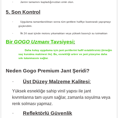
·
Jantın tamamını kapladığınızdan emin olun.
5. Son Kontrol
·
Uygulama tamamlandıktan sonra tüm şeritlere hafifçe bastırarak yapışmayı
güçlendirin.
·
İlk 24 saat içinde motoru yıkamaktan veya yüksek basınçlı su tutmaktan
Bir
GOGO
Uzmanı
Tavsiyesi
:
Daha kolay uygulama için jant şeritlerini hafif ısıtabilirsiniz (örneğin
saç kurutma makinesi ile). Bu, esnekliği artırır ve jant yüzeyine daha
sıkı tutunmasını sağlar.
Neden Gogo Premium Jant Şeridi?
·
Üst Düzey Malzeme Kalitesi
:
Yüksek esnekliğe sahip
vinil yapısı ile jant
kıvrımlarına tam uyum sağlar, zamanla soyulma veya
renk solması yapmaz.
·
Reflektörlü Güvenlik