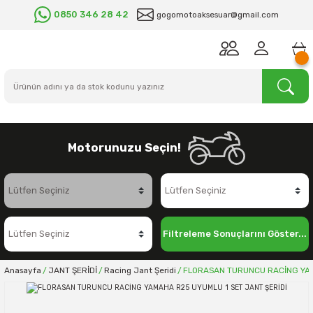
0850 346 28 42
gogomotoaksesuar@gmail.com
Motorunuzu Seçin!
Filtreleme Sonuçlarını Göster...
Anasayfa
JANT ŞERİDİ
Racing Jant Şeridi
FLORASAN TURUNCU RACİNG YAM