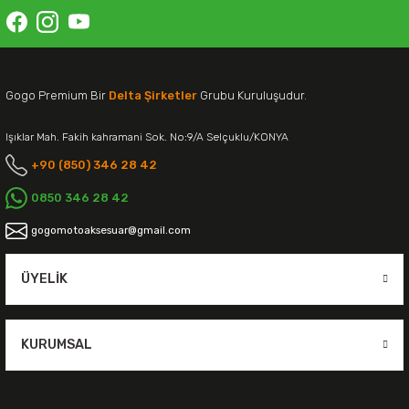
Gogo Premium Bir
Delta Şirketler
Grubu Kuruluşudur.
Işıklar Mah. Fakih kahramani Sok. No:9/A Selçuklu/KONYA
+90 (850) 346 28 42
0850 346 28 42
gogomotoaksesuar@gmail.com
ÜYELIK
KURUMSAL