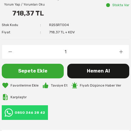
Yorum Yap / Yorumları Oku
Stokta Var
718,37 TL
Stok Kodu
R25SRT004
Fiyat
718,37 TL + KDV
Sepete Ekle
Hemen Al
Tavsiye Et
Fiyatı Düşünce Haber Ver
Karşılaştır
0850 346 28 42