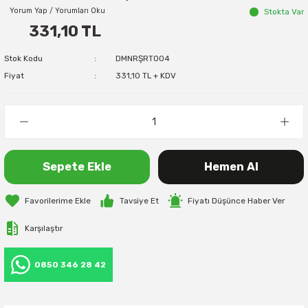
Yorum Yap / Yorumları Oku
Stokta Var
331,10 TL
Stok Kodu
DMNRŞRT004
Fiyat
331,10 TL + KDV
Sepete Ekle
Hemen Al
Tavsiye Et
Fiyatı Düşünce Haber Ver
Karşılaştır
0850 346 28 42