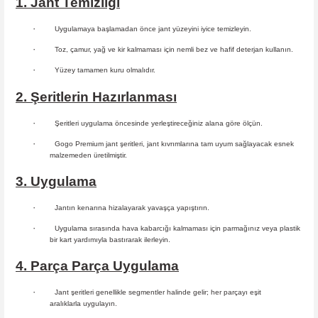
1. Jant Temizliği
·
Uygulamaya başlamadan önce jant yüzeyini iyice temizleyin.
·
Toz, çamur, yağ ve kir kalmaması için nemli bez ve hafif deterjan kullanın.
·
Yüzey tamamen kuru olmalıdır.
2. Şeritlerin Hazırlanması
·
Şeritleri uygulama öncesinde yerleştireceğiniz alana göre ölçün.
·
Gogo Premium jant şeritleri, jant kıvrımlarına tam uyum sağlayacak esnek
malzemeden üretilmiştir.
3. Uygulama
·
Jantın kenarına hizalayarak yavaşça yapıştırın.
·
Uygulama sırasında hava kabarcığı kalmaması için parmağınız veya plastik
bir kart yardımıyla bastırarak ilerleyin.
4. Parça Parça Uygulama
·
Jant şeritleri genellikle segmentler halinde gelir; her parçayı eşit
aralıklarla uygulayın.