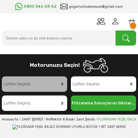
0850 346 28 42
gogomotoaksesuar@gmail.com
Motorunuzu Seçin!
Filtreleme Sonuçlarını Göster...
Anasayfa
JANT ŞERİDİ
Reflektör & Baskı Jant Şeridi
FLORASAN YEŞİL BAJAJ