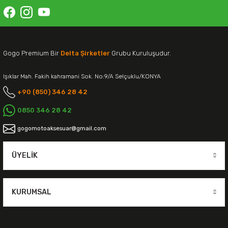
Gogo Premium Bir
Delta Şirketler
Grubu Kuruluşudur.
Işıklar Mah. Fakih kahramani Sok. No:9/A Selçuklu/KONYA
+90 (850) 346 28 42
0850 346 28 42
gogomotoaksesuar@gmail.com
ÜYELIK
KURUMSAL