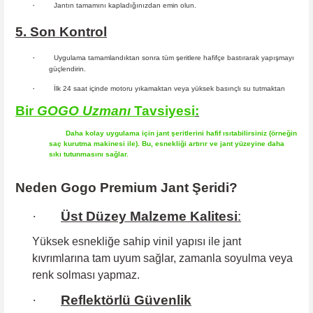
·
Jantın tamamını kapladığınızdan emin olun.
5. Son Kontrol
·
Uygulama tamamlandıktan sonra tüm şeritlere hafifçe bastırarak yapışmayı
güçlendirin.
·
İlk 24 saat içinde motoru yıkamaktan veya yüksek basınçlı su tutmaktan
Bir
GOGO
Uzmanı
Tavsiyesi
:
Daha kolay uygulama için jant şeritlerini hafif ısıtabilirsiniz (örneğin
saç kurutma makinesi ile). Bu, esnekliği artırır ve jant yüzeyine daha
sıkı tutunmasını sağlar.
Neden Gogo Premium Jant Şeridi?
·
Üst Düzey Malzeme Kalitesi
:
Yüksek esnekliğe sahip
vinil yapısı ile jant
kıvrımlarına tam uyum sağlar, zamanla soyulma veya
renk solması yapmaz.
·
Reflektörlü Güvenlik