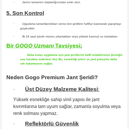
·
Jantın tamamını kapladığınızdan emin olun.
5. Son Kontrol
·
Uygulama tamamlandıktan sonra tüm şeritlere hafifçe bastırarak yapışmayı
güçlendirin.
·
İlk 24 saat içinde motoru yıkamaktan veya yüksek basınçlı su tutmaktan
Bir
GOGO
Uzmanı
Tavsiyesi
:
Daha kolay uygulama için jant şeritlerini hafif ısıtabilirsiniz (örneğin
saç kurutma makinesi ile). Bu, esnekliği artırır ve jant yüzeyine daha
sıkı tutunmasını sağlar.
Neden Gogo Premium Jant Şeridi?
·
Üst Düzey Malzeme Kalitesi
:
Yüksek esnekliğe sahip
vinil yapısı ile jant
kıvrımlarına tam uyum sağlar, zamanla soyulma veya
renk solması yapmaz.
·
Reflektörlü Güvenlik