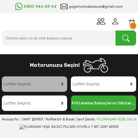
0850 346 28 42
gogomotoaksesuar@gmail.com
Motorunuzu Seçin!
Filtreleme Sonuçlarını Göster...
Anasayfa
JANT ŞERİDİ
Reflektör & Baskı Jant Şeridi
FLORASAN YEŞİL BAJAJ