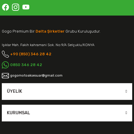
Gogo Premium Bir
Delta Şirketler
Grubu Kuruluşudur.
Işıklar Mah. Fakih kahramani Sok. No:9/A Selçuklu/KONYA
+90 (850) 346 28 42
0850 346 28 42
gogomotoaksesuar@gmail.com
ÜYELIK
KURUMSAL