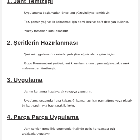
1. Jant Temizliği
·
Uygulamaya başlamadan önce jant yüzeyini iyice temizleyin.
·
Toz, çamur, yağ ve kir kalmaması için nemli bez ve hafif deterjan kullanın.
·
Yüzey tamamen kuru olmalıdır.
2. Şeritlerin Hazırlanması
·
Şeritleri uygulama öncesinde yerleştireceğiniz alana göre ölçün.
·
Gogo Premium jant şeritleri, jant kıvrımlarına tam uyum sağlayacak esnek
malzemeden üretilmiştir.
3. Uygulama
·
Jantın kenarına hizalayarak yavaşça yapıştırın.
·
Uygulama sırasında hava kabarcığı kalmaması için parmağınız veya plastik
bir kart yardımıyla bastırarak ilerleyin.
4. Parça Parça Uygulama
·
Jant şeritleri genellikle segmentler halinde gelir; her parçayı eşit
aralıklarla uygulayın.