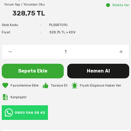
Yorum Yap / Yorumları Oku
Stokta Var
328,75 TL
Stok Kodu
PLSSRT010
Fiyat
328,75 TL + KDV
Sepete Ekle
Hemen Al
Tavsiye Et
Fiyatı Düşünce Haber Ver
Karşılaştır
0850 346 28 42