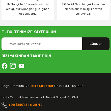
Hafta içi 14:00 a kadar vermiş
7 Gün 24 Saat bir çok kanaldan
olduğunuz siparişleri gün içinde
siparişleriniz ile ilgili destek
kargoluyoruz.
sunuyoruz.
E - BÜLTENİMİZE KAYIT OLUN
GÖNDER
BİZİ YAKINDAN TAKİP EDİN
Gogo Premium Bir
Delta Şirketler
Grubu Kuruluşudur.
Işıklar Mah. Fakih kahramani Sok. No:9/A Selçuklu/KONYA
+90 (850) 346 28 42