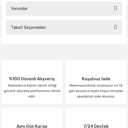
Yorumlar
Taksit Seçenekleri
Bu ürüne ilk yorumu siz yapın!
Yorum Yaz
%100 Güvenli Alışveriş
Koşulsuz İade
Yüzbinlerce kişinin tercih ettiği
Memnuniyetinizi önemsiyor ve 14
güvenli alışveriş platformunu tercih
gün boyunca hiçbir koşul olmadan
edin.
siparişinizi iade alıyoruz.
Aynı Gün Kargo
7/24 Destek