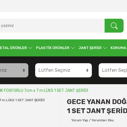
ETAL ÜRÜNLER
PLASTİK ÜRÜNLER
JANT ŞERİDİ
KORUMA
K FOSFORLU 7cm x 7 m LÜKS 1 SET JANT ŞERİDİ
GECE YANAN DOĞ
1 SET JANT ŞERİD
Yorum Yap / Yorumları Oku