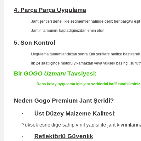
4. Parça Parça Uygulama
·
Jant şeritleri genellikle segmentler halinde gelir; her parçayı eşit
·
Jantın tamamını kapladığınızdan emin olun.
5. Son Kontrol
·
Uygulama tamamlandıktan sonra tüm şeritlere hafifçe bastırarak
·
İlk 24 saat içinde motoru yıkamaktan veya yüksek basınçlı su tu
Bir
GOGO
Uzmanı
Tavsiyesi
:
Daha kolay uygulama için jant şeritlerini hafif ısıtabilirsin
Neden Gogo Premium Jant Şeridi?
·
Üst Düzey Malzeme Kalitesi
:
Yüksek esnekliğe sahip
vinil yapısı ile jant kıvrıml
·
Reflektörlü Güvenlik