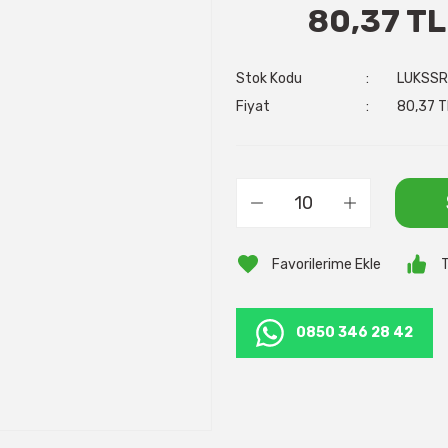
80,37 TL
Stok Kodu
LUKSS
Fiyat
80,37 T
T
0850 346 28 42