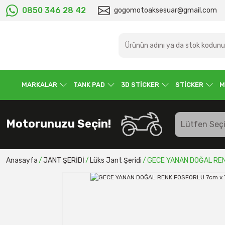
0850 346 28 42
gogomotoaksesuar@gmail.com
MARKALAR
TANK PAD
3D STİCKER
STİCKER
M
Motorunuzu Seçin!
Anasayfa
JANT ŞERİDİ
Lüks Jant Şeridi
GECE YANAN DOĞAL REN