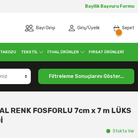
Bayilik Başvuru Formu
Bayi Girişi
Giriş
/
Üyelik
Sepet
 TAKOZU
TEKSTİL
İTHAL ÜRÜNLER
FIRSAT ÜRÜNLERİ
Filtreleme Sonuçlarını Göster...
AL RENK FOSFORLU 7cm x 7 m LÜKS
İ
Stokta Var