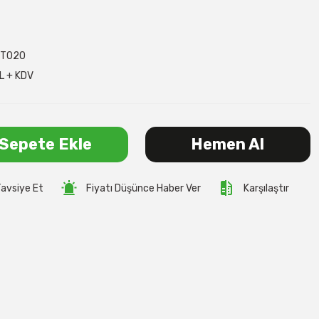
RT020
L + KDV
Sepete Ekle
Hemen Al
avsiye Et
Fiyatı Düşünce Haber Ver
Karşılaştır