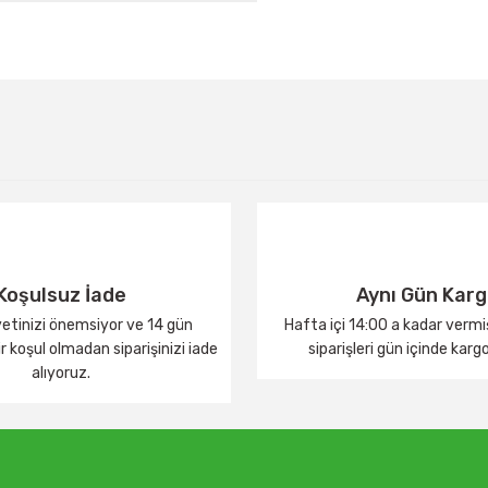
Bu ürüne ilk yorumu siz yapın!
Yorum Yaz
Koşulsuz İade
Aynı Gün Kar
tinizi önemsiyor ve 14 gün
Hafta içi 14:00 a kadar verm
 koşul olmadan siparişinizi iade
siparişleri gün içinde karg
alıyoruz.