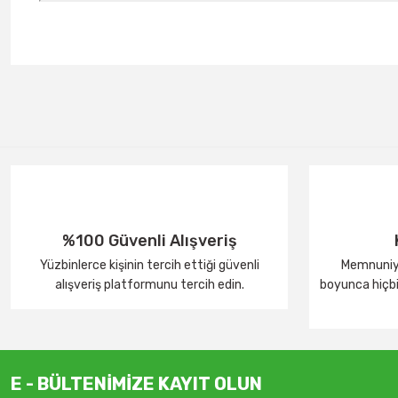
%100 Güvenli Alışveriş
Yüzbinlerce kişinin tercih ettiği güvenli
Memnuniye
alışveriş platformunu tercih edin.
boyunca hiçbir
E - BÜLTENİMİZE KAYIT OLUN