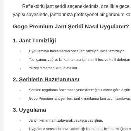
Reflektörlü jant şeridi
seçeneklerimiz, özellikle gece
yapısı sayesinde
, jantlarınıza profesyonel bir görünüm ka
Gogo Premium Jant Şeridi Nasıl Uygulanır?
1. Jant Temizliği
·
Uygulamaya başlamadan önce jant yüzeyini iyice temizleyin.
·
Toz, çamur, yağ ve kir kalmaması için nemli bez ve hafif deterjan 
·
Yüzey tamamen kuru olmalıdır.
2. Şeritlerin Hazırlanması
·
Şeritleri uygulama öncesinde yerleştireceğiniz alana göre ölçün.
·
Gogo Premium jant şeritleri, jant kıvrımlarına tam uyum sağlaya
3. Uygulama
·
Jantın kenarına hizalayarak yavaşça yapıştırın.
·
Uygulama sırasında hava kabarcığı kalmaması için parmağınız veya 