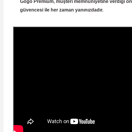
Gogo Premium
, müşteri memnuniyetine verdiği önem
güvencesi ile her zaman yanınızdadır.