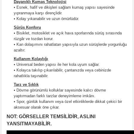
Dayanıklı Kumaş Teknolojisi
• Esnek, hafif ve dikişleri sağlam kumaş yapısı sayesinde
yıpranmaya karşı dirençlidir.
• Kolay yıkanabilir ve uzun ömürlüdür.
Sürüş Konforu
• Bisiklet, motosiklet ve açık hava sporlarında sürüş sırasında
rüzgâr ve tozdan korur.
• Kan dolaşımını rahatlatan yapısıyla uzun sürüşlerde yorgunluğu
azaltır.
Kullanım Kolaylığı
• Universal beden yapısı ile her kola uyum sağlar.
• Kolayca takılıp çıkarılabilir, çantanızda veya cebinizde
rahatlıkla taşınabilir.
Tarz ve Şıklık
• Dövme görünümlü kolluklar sayesinde kalıcı dövme
yaptırmadan farklı tarzlar deneyimleme imkânı.
• Spor, günlük kullanım veya özel etkinliklerde dikkat çekici bir
aksesuar olarak öne çıkar.
NOT: GÖRSELLER TEMSİLİDİR, ASLINI
YANSITMAYABİLİR.