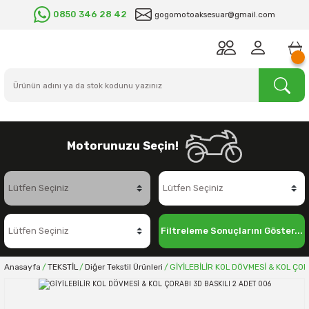
0850 346 28 42
gogomotoaksesuar@gmail.com
Motorunuzu Seçin!
Filtreleme Sonuçlarını Göster...
Anasayfa
TEKSTİL
Diğer Tekstil Ürünleri
GİYİLEBİLİR KOL DÖVMESİ & KOL ÇOR