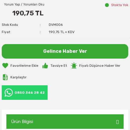
Yorum Yap / Yorumları Oku
Stokta Yok
190,75 TL
Stok Kodu
DVM006
Fiyat
190,75 TL + KDV
Gelince Haber Ver
Tavsiye Et
Fiyatı Düşünce Haber Ver
Karşılaştır
0850 346 28 42
Ürün Bilgisi