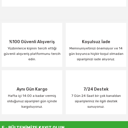
Yorum Yaz
%100 Güvenli Alışveriş
Koşulsuz İade
Yüzbinlerce kişinin tercih ettiği
Memnuniyetinizi önemsiyor ve 14
güvenli alışveriş platformunu tercih
gün boyunca hiçbir koşul olmadan
edin.
siparişinizi iade alıyoruz.
Aynı Gün Kargo
7/24 Destek
Hafta içi 14:00 a kadar vermiş
7 Gün 24 Saat bir çok kanaldan
olduğunuz siparişleri gün içinde
siparişleriniz ile ilgili destek
kargoluyoruz.
sunuyoruz.
E - BÜLTENİMİZE KAYIT OLUN