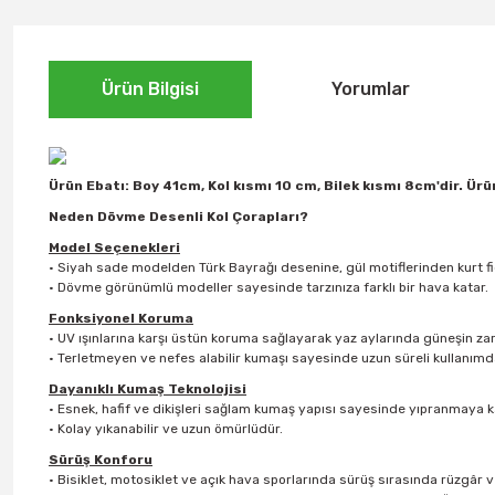
Ürün Bilgisi
Yorumlar
Ürün Ebatı: Boy 41cm, Kol kısmı 10 cm, Bilek kısmı 8cm'dir. Ürün
Neden Dövme Desenli Kol Çorapları?
Model Seçenekleri
• Siyah sade modelden Türk Bayrağı desenine, gül motiflerinden kurt fig
• Dövme görünümlü modeller sayesinde tarzınıza farklı bir hava katar.
Fonksiyonel Koruma
• UV ışınlarına karşı üstün koruma sağlayarak yaz aylarında güneşin zara
• Terletmeyen ve nefes alabilir kumaşı sayesinde uzun süreli kullanımda
Dayanıklı Kumaş Teknolojisi
• Esnek, hafif ve dikişleri sağlam kumaş yapısı sayesinde yıpranmaya kar
• Kolay yıkanabilir ve uzun ömürlüdür.
Sürüş Konforu
• Bisiklet, motosiklet ve açık hava sporlarında sürüş sırasında rüzgâr v