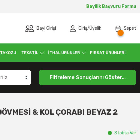
Bayilik Başvuru Formu
Bayi Girişi
Giriş
/
Üyelik
Sepet
 TAKOZU
TEKSTİL
İTHAL ÜRÜNLER
FIRSAT ÜRÜNLERİ
Filtreleme Sonuçlarını Göster...
 DÖVMESİ & KOL ÇORABI BEYAZ 2
Stokta Var