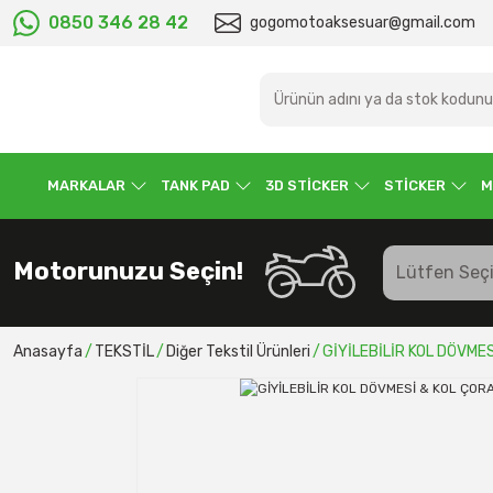
0850 346 28 42
gogomotoaksesuar@gmail.com
MARKALAR
TANK PAD
3D STİCKER
STİCKER
M
Motorunuzu Seçin!
Anasayfa
TEKSTİL
Diğer Tekstil Ürünleri
GİYİLEBİLİR KOL DÖVME