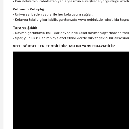
• Kan dolaşımını rahatlatan yapısıyla uzun sürüşlerde yorgunluğu azaltı
Kullanım Kolaylığı
• Universal beden yapısı ile her kola uyum sağlar.
• Kolayca takılıp çıkarılabilir, çantanızda veya cebinizde rahatlıkla taşınab
Tarz ve Şıklık
• Dövme görünümlü kolluklar sayesinde kalıcı dövme yaptırmadan farkl
• Spor, günlük kullanım veya özel etkinliklerde dikkat çekici bir aksesuar
NOT: GÖRSELLER TEMSİLİDİR, ASLINI YANSITMAYABİLİR.