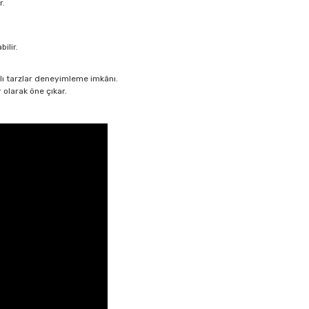
r.
ilir.
ı tarzlar deneyimleme imkânı.
 olarak öne çıkar.