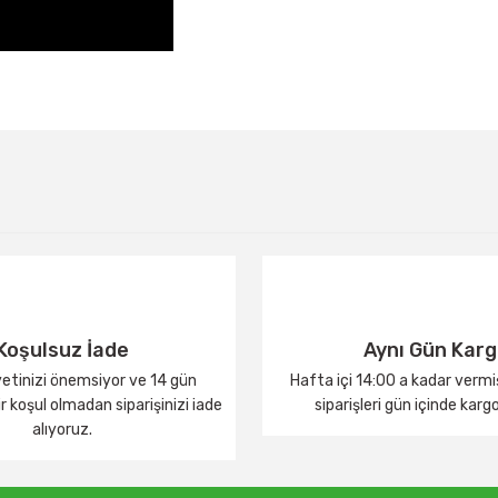
Bu ürüne ilk yorumu siz yapın!
Yorum Yaz
Koşulsuz İade
Aynı Gün Kar
tinizi önemsiyor ve 14 gün
Hafta içi 14:00 a kadar verm
 koşul olmadan siparişinizi iade
siparişleri gün içinde karg
alıyoruz.