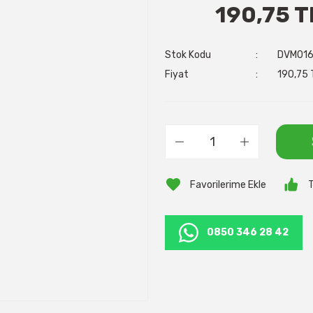
190,75 T
Stok Kodu
DVM01
Fiyat
190,75 
T
0850 346 28 42