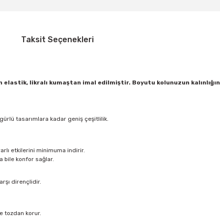
Taksit Seçenekleri
 elastik, likralı kumaştan imal edilmiştir. Boyutu kolunuzun kalınlığın
ürlü tasarımlara kadar geniş çeşitlilik.
rlı etkilerini minimuma indirir.
 bile konfor sağlar.
şı dirençlidir.
e tozdan korur.