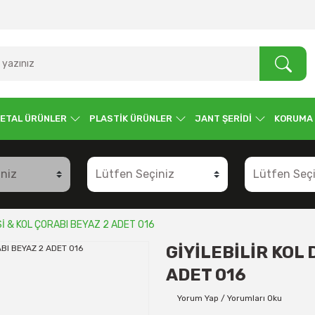
ETAL ÜRÜNLER
PLASTİK ÜRÜNLER
JANT ŞERİDİ
KORUMA
Sİ & KOL ÇORABI BEYAZ 2 ADET 016
GİYİLEBİLİR KOL
ADET 016
Yorum Yap / Yorumları Oku