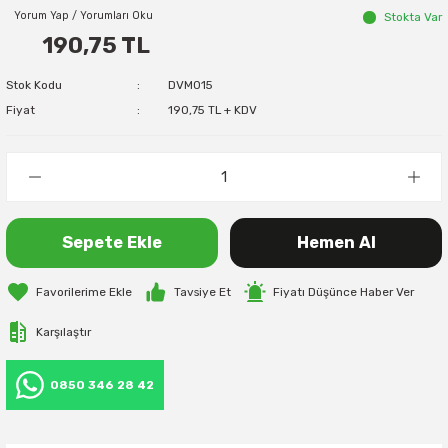
Yorum Yap / Yorumları Oku
Stokta Var
190,75 TL
Stok Kodu
DVM015
Fiyat
190,75 TL + KDV
Sepete Ekle
Hemen Al
Tavsiye Et
Fiyatı Düşünce Haber Ver
Karşılaştır
0850 346 28 42