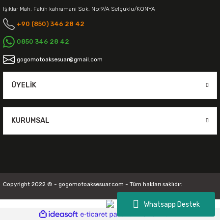
Işıklar Mah. Fakih kahramani Sok. No:9/A Selçuklu/KONYA
+90 (850) 346 28 42
0850 346 28 42
gogomotoaksesuar@gmail.com
ÜYELIK
KURUMSAL
Copyright 2022 © - gogomotoaksesuar.com - Tüm hakları saklıdır.
Whatsapp Destek
ideasoft
ile
e-