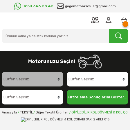
0850 346 28 42
gogomotoaksesuar@gmail.com
Motorunuzu Seçin!
Filtreleme Sonuçlarını Göster...
Anasayfa
TEKSTİL
Diğer Tekstil Ürünleri
GİYİLEBİLİR KOL DÖVMESİ & KOL ÇOR