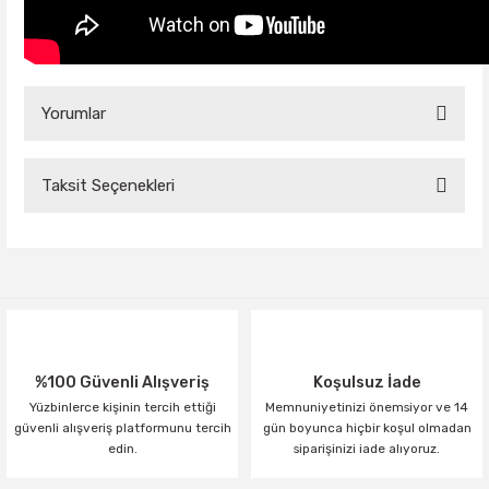
Yorumlar
Taksit Seçenekleri
Bu ürüne ilk yorumu siz yapın!
Yorum Yaz
%100 Güvenli Alışveriş
Koşulsuz İade
Yüzbinlerce kişinin tercih ettiği
Memnuniyetinizi önemsiyor ve 14
güvenli alışveriş platformunu tercih
gün boyunca hiçbir koşul olmadan
edin.
siparişinizi iade alıyoruz.