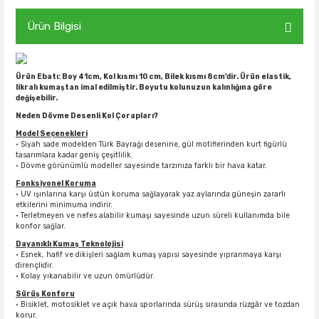
Ürün Bilgisi
Ürün Ebatı: Boy 41cm, Kol kısmı 10 cm, Bilek kısmı 8cm'dir. Ürün elastik,
likralı kumaştan imal edilmiştir. Boyutu kolunuzun kalınlığına göre
değişebilir.
Neden Dövme Desenli Kol Çorapları?
Model Seçenekleri
• Siyah sade modelden Türk Bayrağı desenine, gül motiflerinden kurt figürlü
tasarımlara kadar geniş çeşitlilik.
• Dövme görünümlü modeller sayesinde tarzınıza farklı bir hava katar.
Fonksiyonel Koruma
• UV ışınlarına karşı üstün koruma sağlayarak yaz aylarında güneşin zararlı
etkilerini minimuma indirir.
• Terletmeyen ve nefes alabilir kumaşı sayesinde uzun süreli kullanımda bile
konfor sağlar.
Dayanıklı Kumaş Teknolojisi
• Esnek, hafif ve dikişleri sağlam kumaş yapısı sayesinde yıpranmaya karşı
dirençlidir.
• Kolay yıkanabilir ve uzun ömürlüdür.
Sürüş Konforu
• Bisiklet, motosiklet ve açık hava sporlarında sürüş sırasında rüzgâr ve tozdan
korur.