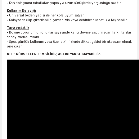
• Kan dolaşımını rahatlatan yapısıyla uzun sürüşlerde yorgunluğu azaltır.
Kullanım Kolaylığı
• Universal beden yapısı ile her kola uyum sağlar.
• Kolayca takılıp çıkarılabilir, çantanızda veya cebinizde rahatlıkla taşınabilir.
Tarz ve Şıklık
• Dövme görünümlü kolluklar sayesinde kalıcı dövme yaptırmadan farklı tarzlar
deneyimleme imkânı.
• Spor, günlük kullanım veya özel etkinliklerde dikkat çekici bir aksesuar olarak
öne çıkar.
NOT: GÖRSELLER TEMSİLİDİR, ASLINI YANSITMAYABİLİR.