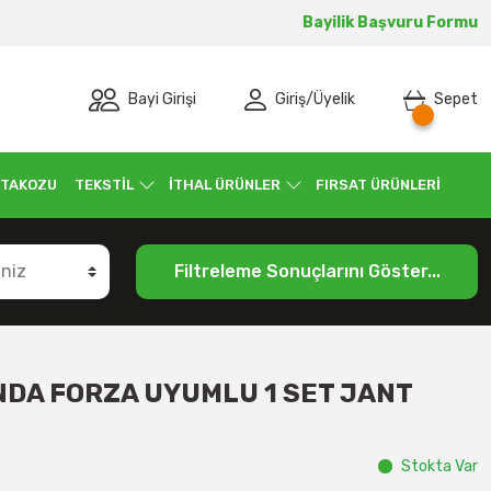
Bayilik Başvuru Formu
Bayi Girişi
Giriş
/
Üyelik
Sepet
 TAKOZU
TEKSTİL
İTHAL ÜRÜNLER
FIRSAT ÜRÜNLERİ
Filtreleme Sonuçlarını Göster...
DA FORZA UYUMLU 1 SET JANT
Stokta Var