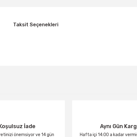
Taksit Seçenekleri
Bu ürüne ilk yorumu siz yapın!
Yorum Yaz
Koşulsuz İade
Aynı Gün Kar
tinizi önemsiyor ve 14 gün
Hafta içi 14:00 a kadar verm