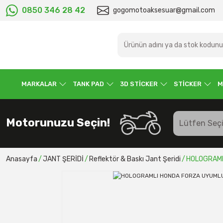
0850 346 28 42
gogomotoaksesuar@gmail.com
MARKALAR
TANK PAD
3D STİCKER
STİCKER
M
Motorunuzu Seçin!
Anasayfa
JANT ŞERİDİ
Reflektör & Baskı Jant Şeridi
HOLOGRAML