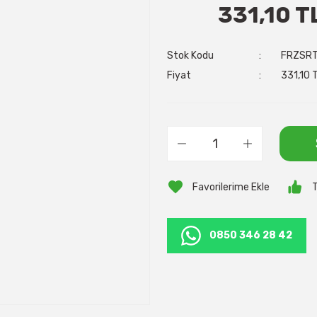
331,10 T
Stok Kodu
FRZSR
Fiyat
331,10 
T
0850 346 28 42