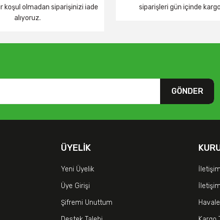
 koşul olmadan siparişinizi iade
siparişleri gün içinde karg
alıyoruz.
GÖNDER
ÜYELIK
KUR
Yeni Üyelik
İletişi
Üye Girişi
İletiş
Şifremi Unuttum
Havale
Destek Talebi
Kargo 