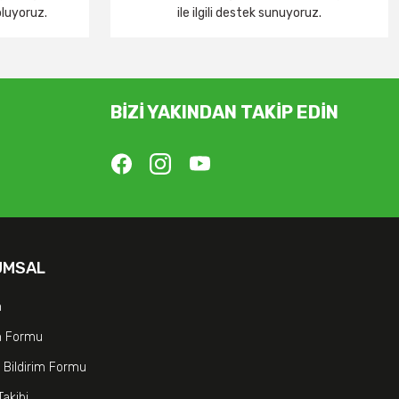
oluyoruz.
ile ilgili destek sunuyoruz.
BİZİ YAKINDAN TAKİP EDİN
UMSAL
m
im Formu
 Bildirim Formu
Takibi