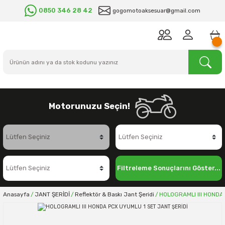
0850 346 28 42
gogomotoaksesuar@gmail.com
Motorunuzu Seçin!
Filtreleme Sonuçlarını Göster...
Anasayfa
JANT ŞERİDİ
Reflektör & Baskı Jant Şeridi
HOLOGRAMLI III HONDA