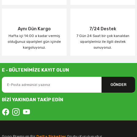
Aynı Gün Kargo
7/24 Destek
Hafta içi 14:00 a kadar vermiş
7 Gün 24 Saat bir çok kanaldan
olduğunuz siparişleri gün içinde
siparişleriniz ile ilgili destek
kargoluyoruz.
sunuyoruz.
E - BÜLTENİMİZE KAYIT OLUN
GÖNDER
BİZİ YAKINDAN TAKİP EDİN
Gogo Premium Bir
Delta Şirketler
Grubu Kuruluşudur.