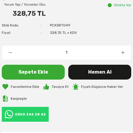
Yorum Yap / Yorumları Oku
Stokta Var
328,75 TL
Stok Kodu
PCXSRT049
Fiyat
328,75 TL + KDV
Sepete Ekle
Hemen Al
Tavsiye Et
Fiyatı Düşünce Haber Ver
Karşılaştır
0850 346 28 42