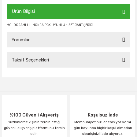
Ürün Bilgisi
HOLOGRAMLI III HONDA PCX UYUMLU 1 SET JANT ŞERİDİ
Yorumlar
Taksit Seçenekleri
Bu ürüne ilk yorumu siz yapın!
Yorum Yaz
%100 Güvenli Alışveriş
Koşulsuz İade
Yüzbinlerce kişinin tercih ettiği
Memnuniyetinizi önemsiyor ve 14
güvenli alışveriş platformunu tercih
gün boyunca hiçbir koşul olmadan
edin.
siparişinizi iade alıyoruz.