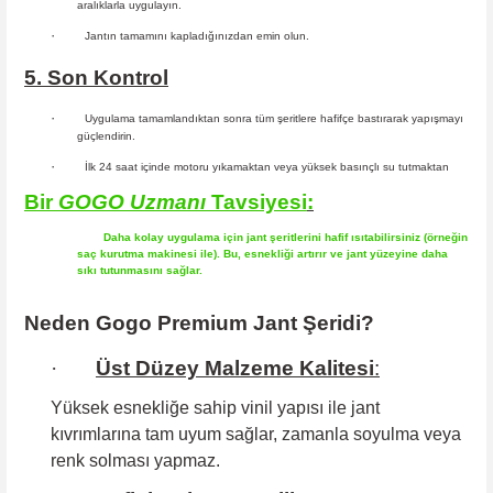
aralıklarla uygulayın.
·
Jantın tamamını kapladığınızdan emin olun.
5. Son Kontrol
·
Uygulama tamamlandıktan sonra tüm şeritlere hafifçe bastırarak yapışmayı
güçlendirin.
·
İlk 24 saat içinde motoru yıkamaktan veya yüksek basınçlı su tutmaktan
Bir
GOGO
Uzmanı
Tavsiyesi
:
Daha kolay uygulama için jant şeritlerini hafif ısıtabilirsiniz (örneğin
saç kurutma makinesi ile). Bu, esnekliği artırır ve jant yüzeyine daha
sıkı tutunmasını sağlar.
Neden Gogo Premium Jant Şeridi?
·
Üst Düzey Malzeme Kalitesi
:
Yüksek esnekliğe sahip
vinil yapısı ile jant
kıvrımlarına tam uyum sağlar, zamanla soyulma veya
renk solması yapmaz.