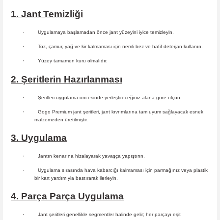
1. Jant Temizliği
·
Uygulamaya başlamadan önce jant yüzeyini iyice temizleyin.
·
Toz, çamur, yağ ve kir kalmaması için nemli bez ve hafif deterjan kullanın.
·
Yüzey tamamen kuru olmalıdır.
2. Şeritlerin Hazırlanması
·
Şeritleri uygulama öncesinde yerleştireceğiniz alana göre ölçün.
·
Gogo Premium jant şeritleri, jant kıvrımlarına tam uyum sağlayacak esnek
malzemeden üretilmiştir.
3. Uygulama
·
Jantın kenarına hizalayarak yavaşça yapıştırın.
·
Uygulama sırasında hava kabarcığı kalmaması için parmağınız veya plastik
bir kart yardımıyla bastırarak ilerleyin.
4. Parça Parça Uygulama
·
Jant şeritleri genellikle segmentler halinde gelir; her parçayı eşit