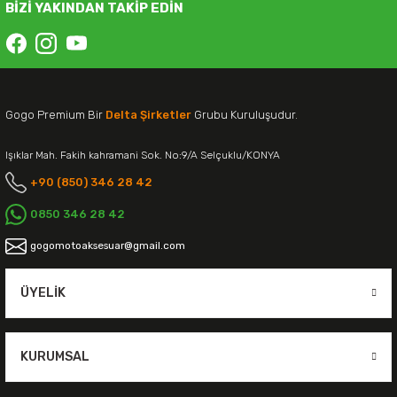
BİZİ YAKINDAN TAKİP EDİN
Gogo Premium Bir
Delta Şirketler
Grubu Kuruluşudur.
Işıklar Mah. Fakih kahramani Sok. No:9/A Selçuklu/KONYA
+90 (850) 346 28 42
0850 346 28 42
gogomotoaksesuar@gmail.com
ÜYELIK
KURUMSAL