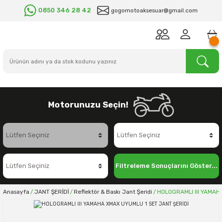
0850 346 28 42
gogomotoaksesuar@gmail.com
Motorunuzu Seçin!
Filtreleme Sonuçlarını Göster...
Anasayfa
JANT ŞERİDİ
Reflektör & Baskı Jant Şeridi
HOLOGRAMLI III YAMAH