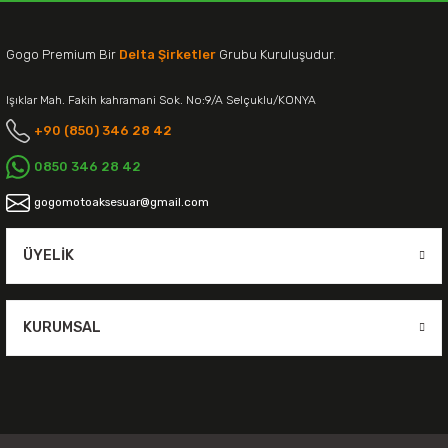
Gogo Premium Bir
Delta Şirketler
Grubu Kuruluşudur.
Işıklar Mah. Fakih kahramani Sok. No:9/A Selçuklu/KONYA
+90 (850) 346 28 42
0850 346 28 42
gogomotoaksesuar@gmail.com
ÜYELIK
KURUMSAL