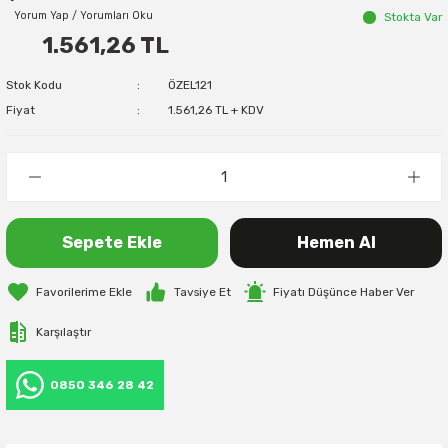
Yorum Yap / Yorumları Oku
Stokta Var
1.561,26 TL
Stok Kodu
ÖZEL121
Fiyat
1.561,26 TL + KDV
Sepete Ekle
Hemen Al
Tavsiye Et
Fiyatı Düşünce Haber Ver
Karşılaştır
0850 346 28 42