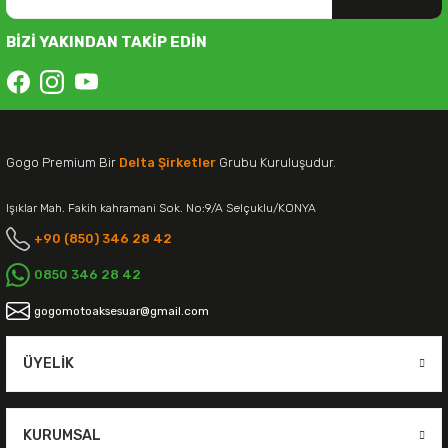
BİZİ YAKINDAN TAKİP EDİN
Gogo Premium Bir
Delta Şirketler
Grubu Kuruluşudur.
Işıklar Mah. Fakih kahramani Sok. No:9/A Selçuklu/KONYA
+90 (850) 346 28 42
0850 346 28 42
gogomotoaksesuar@gmail.com
ÜYELIK
KURUMSAL