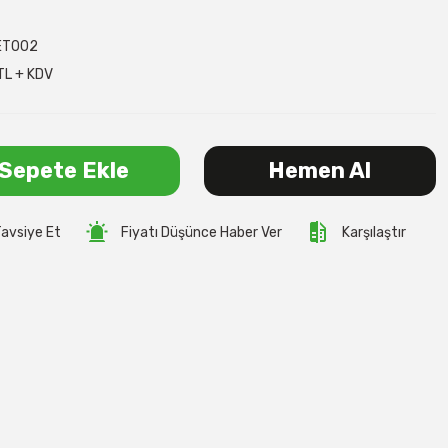
ET002
TL + KDV
Sepete Ekle
Hemen Al
avsiye Et
Fiyatı Düşünce Haber Ver
Karşılaştır