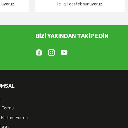
oluyoruz.
ile ilgili destek sunuyoruz.
BİZİ YAKINDAN TAKİP EDİN
UMSAL
m
im Formu
 Bildirim Formu
Takibi