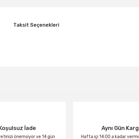
Taksit Seçenekleri
Bu ürüne ilk yorumu siz yapın!
Yorum Yaz
Koşulsuz İade
Aynı Gün Kar
tinizi önemsiyor ve 14 gün
Hafta içi 14:00 a kadar verm