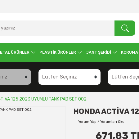
ETAL ÜRÜNLER
PLASTİK ÜRÜNLER
JANT ŞERİDİ
KORUMA
TİVA 125 2023 UYUMLU TANK PAD SET 002
HONDA ACTİVA 12
Yorum Yap / Yorumları Oku
671,83 T