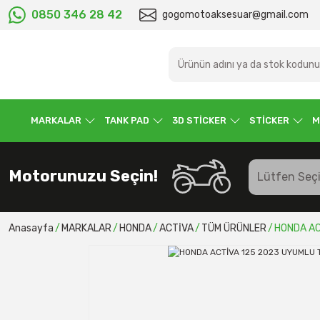
0850 346 28 42
gogomotoaksesuar@gmail.com
MARKALAR
TANK PAD
3D STİCKER
STİCKER
M
Motorunuzu Seçin!
Anasayfa
MARKALAR
HONDA
ACTİVA
TÜM ÜRÜNLER
HONDA AC