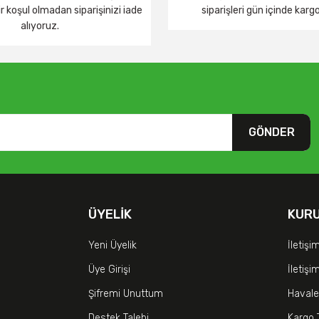
 koşul olmadan siparişinizi iade
siparişleri gün içinde karg
alıyoruz.
GÖNDER
ÜYELIK
KUR
Yeni Üyelik
İletişi
Üye Girişi
İletiş
Şifremi Unuttum
Havale
Destek Talebi
Kargo 