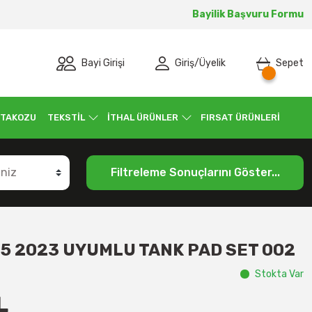
Bayilik Başvuru Formu
Bayi Girişi
Giriş
/
Üyelik
Sepet
 TAKOZU
TEKSTİL
İTHAL ÜRÜNLER
FIRSAT ÜRÜNLERİ
Filtreleme Sonuçlarını Göster...
5 2023 UYUMLU TANK PAD SET 002
Stokta Var
L