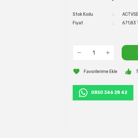
Stok Kodu
ACTVS
Fiyat
671,83 
T
0850 346 28 42