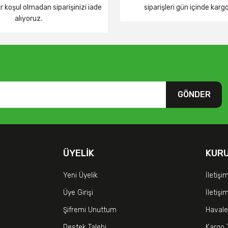
 koşul olmadan siparişinizi iade
siparişleri gün içinde karg
alıyoruz.
GÖNDER
ÜYELIK
KUR
Yeni Üyelik
İletişi
Üye Girişi
İletiş
Şifremi Unuttum
Havale
Destek Talebi
Kargo 