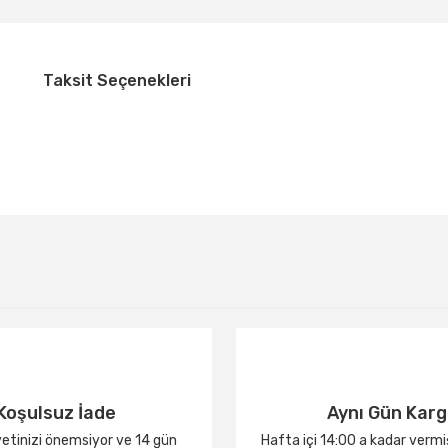
Taksit Seçenekleri
Bu ürüne ilk yorumu siz yapın!
Yorum Yaz
Koşulsuz İade
Aynı Gün Kar
tinizi önemsiyor ve 14 gün
Hafta içi 14:00 a kadar verm