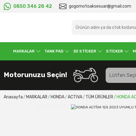
0850 346 28 42
gogomotoaksesuar@gmail.com
MARKALAR
TANK PAD
3D STİCKER
STİCKER
M
Motorunuzu Seçin!
Anasayfa
MARKALAR
HONDA
ACTİVA
TÜM ÜRÜNLER
HONDA AC