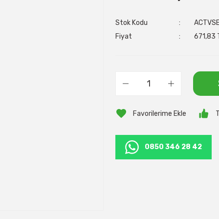
Stok Kodu
ACTVS
Fiyat
671,83 
T
0850 346 28 42