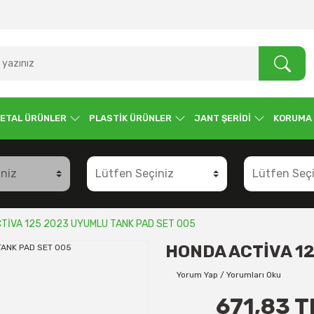
ETAL ÜRÜNLER
PLASTİK ÜRÜNLER
JANT ŞERİDİ
KORUMA
TİVA 125 2023 UYUMLU TANK PAD SET 005
HONDA ACTİVA 12
Yorum Yap / Yorumları Oku
671,83 T