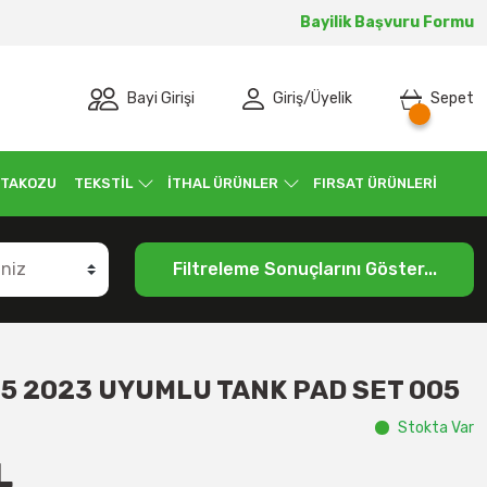
Bayilik Başvuru Formu
Bayi Girişi
Giriş
/
Üyelik
Sepet
 TAKOZU
TEKSTİL
İTHAL ÜRÜNLER
FIRSAT ÜRÜNLERİ
Filtreleme Sonuçlarını Göster...
5 2023 UYUMLU TANK PAD SET 005
Stokta Var
L