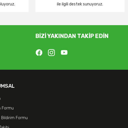
oluyoruz.
ile ilgili destek sunuyoruz.
BİZİ YAKINDAN TAKİP EDİN
UMSAL
m
im Formu
 Bildirim Formu
Takibi