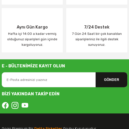
Aynı Gün Kargo
7/24 Destek
Hafta içi 14:00 a kadar vermiş
7 Gün 24 Saat bir çok kanaldan
olduğunuz siparişleri gün içinde
siparişleriniz ile ilgili destek
kargoluyoruz.
sunuyoruz.
E - BÜLTENİMİZE KAYIT OLUN
GÖNDER
BİZİ YAKINDAN TAKİP EDİN
Gogo Premium Bir
Delta Şirketler
Grubu Kuruluşudur.