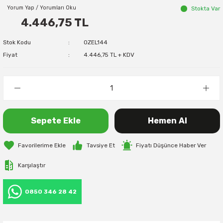
Yorum Yap / Yorumları Oku
Stokta Var
4.446,75 TL
Stok Kodu
OZEL144
Fiyat
4.446,75 TL + KDV
Sepete Ekle
Hemen Al
Tavsiye Et
Fiyatı Düşünce Haber Ver
Karşılaştır
0850 346 28 42