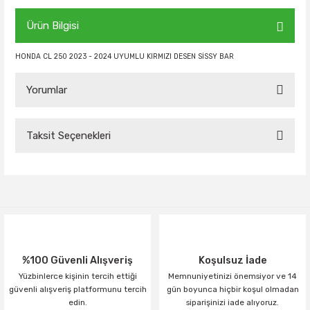
Ürün Bilgisi
HONDA CL 250 2023 - 2024 UYUMLU KIRMIZI DESEN SİSSY BAR
Yorumlar
Taksit Seçenekleri
Bu ürüne ilk yorumu siz yapın!
Yorum Yaz
%100 Güvenli Alışveriş
Koşulsuz İade
Yüzbinlerce kişinin tercih ettiği
Memnuniyetinizi önemsiyor ve 14
güvenli alışveriş platformunu tercih
gün boyunca hiçbir koşul olmadan
edin.
siparişinizi iade alıyoruz.