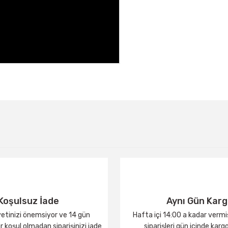
Bu ürüne ilk yorumu siz yapın!
Yorum Yaz
Koşulsuz İade
Aynı Gün Kar
tinizi önemsiyor ve 14 gün
Hafta içi 14:00 a kadar verm
 koşul olmadan siparişinizi iade
siparişleri gün içinde karg