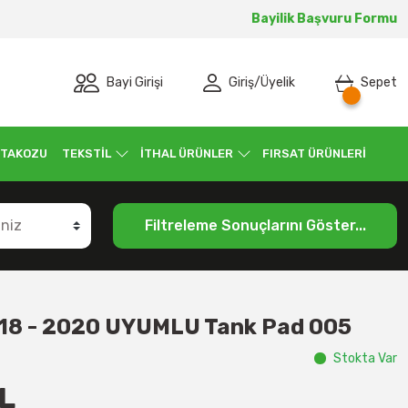
Bayilik Başvuru Formu
Bayi Girişi
Giriş
/
Üyelik
Sepet
 TAKOZU
TEKSTİL
İTHAL ÜRÜNLER
FIRSAT ÜRÜNLERİ
Filtreleme Sonuçlarını Göster...
8 - 2020 UYUMLU Tank Pad 005
Stokta Var
L