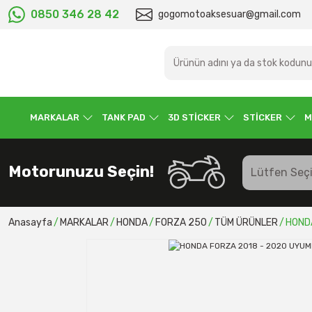
0850 346 28 42
gogomotoaksesuar@gmail.com
MARKALAR
TANK PAD
3D STİCKER
STİCKER
M
Motorunuzu Seçin!
Anasayfa
MARKALAR
HONDA
FORZA 250
TÜM ÜRÜNLER
HONDA