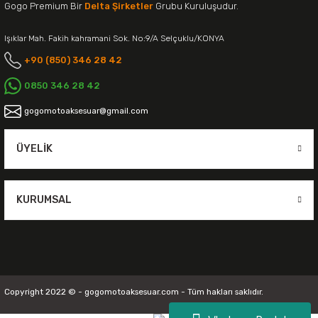
Gogo Premium Bir
Delta Şirketler
Grubu Kuruluşudur.
Işıklar Mah. Fakih kahramani Sok. No:9/A Selçuklu/KONYA
+90 (850) 346 28 42
0850 346 28 42
gogomotoaksesuar@gmail.com
ÜYELIK
KURUMSAL
Copyright 2022 © - gogomotoaksesuar.com - Tüm hakları saklıdır.