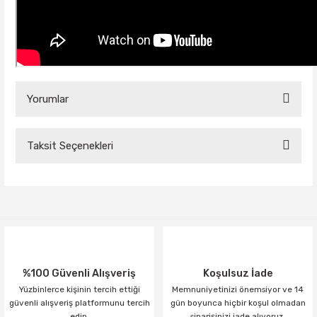
Yorumlar
Taksit Seçenekleri
Bu ürüne ilk yorumu siz yapın!
Yorum Yaz
%100 Güvenli Alışveriş
Koşulsuz İade
Yüzbinlerce kişinin tercih ettiği
Memnuniyetinizi önemsiyor ve 14
güvenli alışveriş platformunu tercih
gün boyunca hiçbir koşul olmadan
edin.
siparişinizi iade alıyoruz.