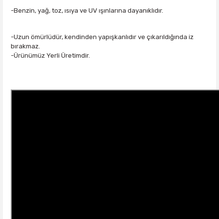
-Benzin, yağ, toz, ısıya ve UV ışınlarına dayanıklıdır.
-Uzun ömürlüdür, kendinden yapışkanlıdır ve çıkarıldığında iz
bırakmaz.
-Ürünümüz Yerli Üretimdir.