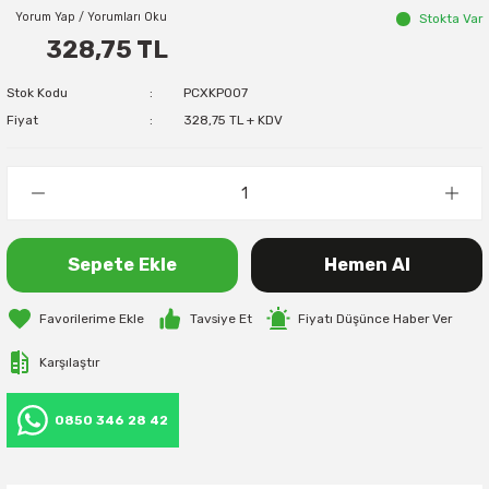
Yorum Yap / Yorumları Oku
Stokta Var
328,75 TL
Stok Kodu
PCXKP007
Fiyat
328,75 TL + KDV
Sepete Ekle
Hemen Al
Tavsiye Et
Fiyatı Düşünce Haber Ver
Karşılaştır
0850 346 28 42