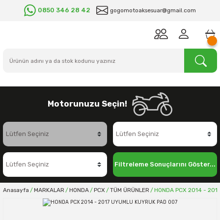
0850 346 28 42
gogomotoaksesuar@gmail.com
Motorunuzu Seçin!
Filtreleme Sonuçlarını Göster...
Anasayfa
MARKALAR
HONDA
PCX
TÜM ÜRÜNLER
HONDA PCX 2014 - 201