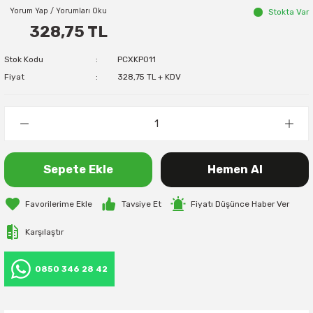
Yorum Yap / Yorumları Oku
Stokta Var
328,75 TL
Stok Kodu
PCXKP011
Fiyat
328,75 TL + KDV
Sepete Ekle
Hemen Al
Tavsiye Et
Fiyatı Düşünce Haber Ver
Karşılaştır
0850 346 28 42