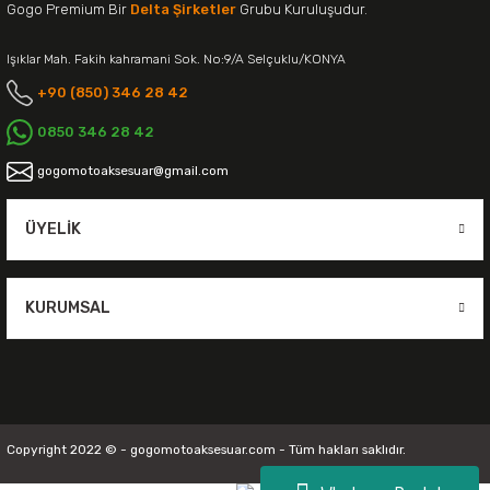
Gogo Premium Bir
Delta Şirketler
Grubu Kuruluşudur.
Işıklar Mah. Fakih kahramani Sok. No:9/A Selçuklu/KONYA
+90 (850) 346 28 42
0850 346 28 42
gogomotoaksesuar@gmail.com
ÜYELIK
KURUMSAL
Copyright 2022 © - gogomotoaksesuar.com - Tüm hakları saklıdır.