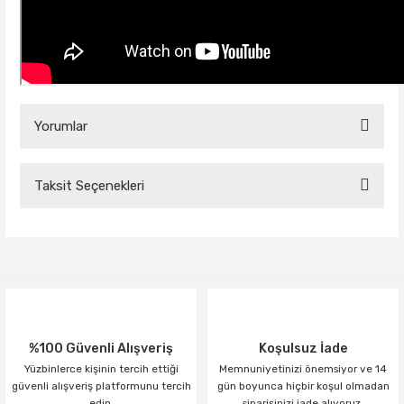
Yorumlar
Taksit Seçenekleri
Bu ürüne ilk yorumu siz yapın!
Yorum Yaz
%100 Güvenli Alışveriş
Koşulsuz İade
Yüzbinlerce kişinin tercih ettiği
Memnuniyetinizi önemsiyor ve 14
güvenli alışveriş platformunu tercih
gün boyunca hiçbir koşul olmadan
edin.
siparişinizi iade alıyoruz.