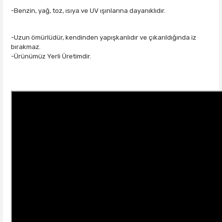
-Benzin, yağ, toz, ısıya ve UV ışınlarına dayanıklıdır.
-Uzun ömürlüdür, kendinden yapışkanlıdır ve çıkarıldığında iz
bırakmaz.
-Ürünümüz Yerli Üretimdir.