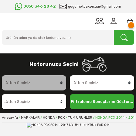
0850 346 28 42
gogomotoaksesuar@gmail.com
Motorunuzu Seçin!
Filtreleme Sonuçlarını Göster...
Anasayfa
MARKALAR
HONDA
PCX
TÜM ÜRÜNLER
HONDA PCX 2014 - 201