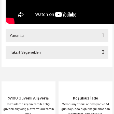
Yorumlar
Taksit Seçenekleri
Bu ürüne ilk yorumu siz yapın!
Yorum Yaz
%100 Güvenli Alışveriş
Koşulsuz İade
Yüzbinlerce kişinin tercih ettiği
Memnuniyetinizi önemsiyor ve 14
güvenli alışveriş platformunu tercih
gün boyunca hiçbir koşul olmadan
edin.
siparişinizi iade alıyoruz.