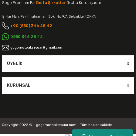
Gogo Premium Bir
Delta Şirketler
Grubu Kuruluşudur.
Işıklar Mah. Fakih kahramani Sok. No:9/A Selçuklu/KONYA
+90 (850) 346 28 42
0850 346 28 42
gogomotoaksesuar@gmail.com
ÜYELIK
KURUMSAL
Copyright 2022 © - gogomotoaksesuar.com - Tüm hakları saklıdır.