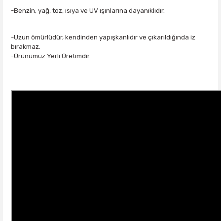
-Benzin, yağ, toz, ısıya ve UV ışınlarına dayanıklıdır.
-Uzun ömürlüdür, kendinden yapışkanlıdır ve çıkarıldığında iz
bırakmaz.
-Ürünümüz Yerli Üretimdir.