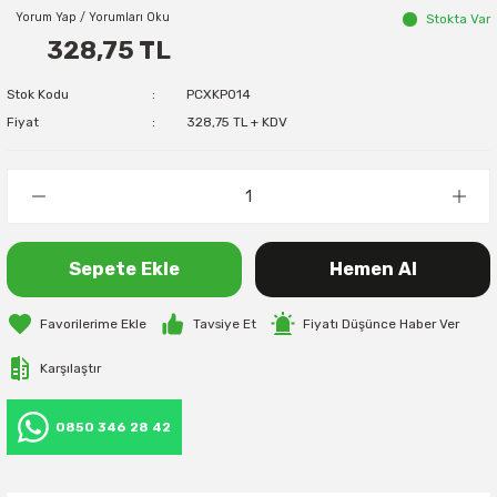
Yorum Yap / Yorumları Oku
Stokta Var
328,75 TL
Stok Kodu
PCXKP014
Fiyat
328,75 TL + KDV
Sepete Ekle
Hemen Al
Tavsiye Et
Fiyatı Düşünce Haber Ver
Karşılaştır
0850 346 28 42