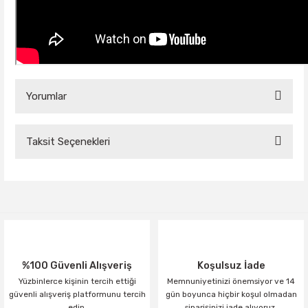
Yorumlar
Taksit Seçenekleri
Bu ürüne ilk yorumu siz yapın!
Yorum Yaz
%100 Güvenli Alışveriş
Koşulsuz İade
Yüzbinlerce kişinin tercih ettiği
Memnuniyetinizi önemsiyor ve 14
güvenli alışveriş platformunu tercih
gün boyunca hiçbir koşul olmadan
edin.
siparişinizi iade alıyoruz.