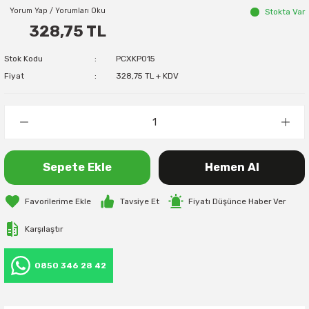
Yorum Yap / Yorumları Oku
Stokta Var
328,75 TL
Stok Kodu
PCXKP015
Fiyat
328,75 TL + KDV
Sepete Ekle
Hemen Al
Tavsiye Et
Fiyatı Düşünce Haber Ver
Karşılaştır
0850 346 28 42