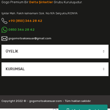
Gogo Premium Bir
Delta Şirketler
Grubu Kuruluşudur.
Işıklar Mah. Fakih kahramani Sok. No:9/A Selçuklu/KONYA
+90 (850) 346 28 42
0850 346 28 42
gogomotoaksesuar@gmail.com
ÜYELIK
KURUMSAL
Copyright 2022 © - gogomotoaksesuar.com - Tüm hakları saklıdır.