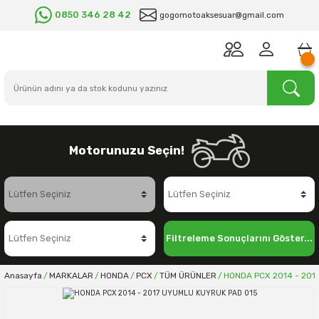
0850 346 28 42
gogomotoaksesuar@gmail.com
Motorunuzu Seçin!
Filtreleme Sonuçlarını Göster...
Anasayfa
MARKALAR
HONDA
PCX
TÜM ÜRÜNLER
HONDA PCX 2014 - 201