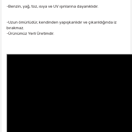
-Benzin, yağ, toz, ısıya ve UV ışınlarına dayanıklıdır.
-Uzun ömürlüdür, kendinden yapışkanlıdır ve çıkarıldığında iz
bırakmaz.
-Ürünümüz Yerli Üretimdir.