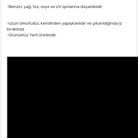
-Benzin, yağ, toz, ısıya ve UV ışınlarına dayanıklıdır.
-Uzun ömürlüdür, kendinden yapışkanlıdır ve çıkarıldığında iz
bırakmaz.
-Ürünümüz Yerli Üretimdir.