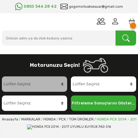
0850 346 28 42
gogomotoaksesuar@gmail.com
Motorunuzu Seçin!
Filtreleme Sonuçlarını Göster...
Anasayfa
MARKALAR
HONDA
PCX
TÜM ÜRÜNLER
HONDA PCX 2014 - 201