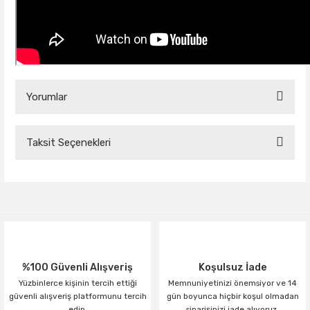
Yorumlar
Taksit Seçenekleri
Bu ürüne ilk yorumu siz yapın!
Yorum Yaz
%100 Güvenli Alışveriş
Koşulsuz İade
Yüzbinlerce kişinin tercih ettiği
Memnuniyetinizi önemsiyor ve 14
güvenli alışveriş platformunu tercih
gün boyunca hiçbir koşul olmadan
edin.
siparişinizi iade alıyoruz.