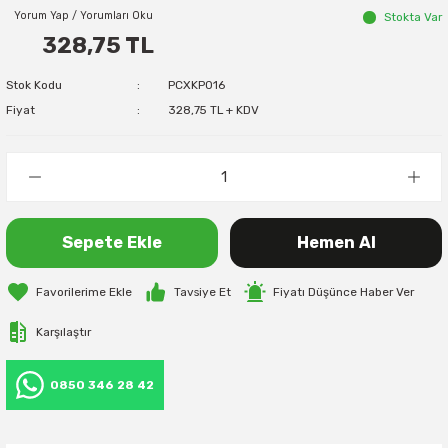
Yorum Yap / Yorumları Oku
Stokta Var
328,75 TL
Stok Kodu
PCXKP016
Fiyat
328,75 TL + KDV
Sepete Ekle
Hemen Al
Tavsiye Et
Fiyatı Düşünce Haber Ver
Karşılaştır
0850 346 28 42