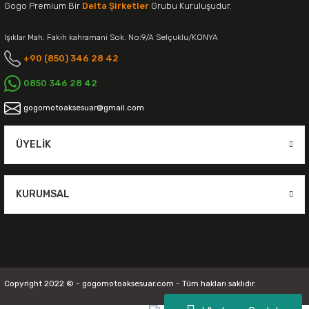
Gogo Premium Bir
Delta Şirketler
Grubu Kuruluşudur.
Işıklar Mah. Fakih kahramani Sok. No:9/A Selçuklu/KONYA
+90 (850) 346 28 42
0850 346 28 42
gogomotoaksesuar@gmail.com
ÜYELIK
KURUMSAL
Copyright 2022 © - gogomotoaksesuar.com - Tüm hakları saklıdır.