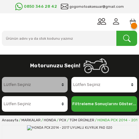
0850 346 28 42
gogomotoaksesuar@gmail.com
Motorunuzu Seçin!
Filtreleme Sonuçlarını Göster...
Anasayfa
MARKALAR
HONDA
PCX
TÜM ÜRÜNLER
HONDA PCX 2014 - 201