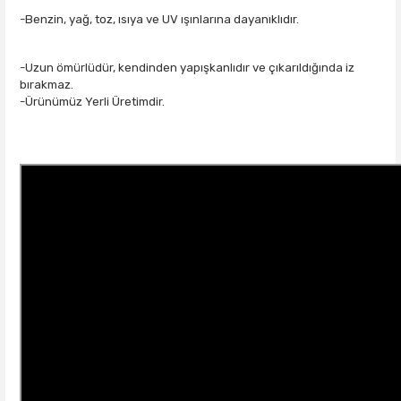
-Benzin, yağ, toz, ısıya ve UV ışınlarına dayanıklıdır.
-Uzun ömürlüdür, kendinden yapışkanlıdır ve çıkarıldığında iz
bırakmaz.
-Ürünümüz Yerli Üretimdir.