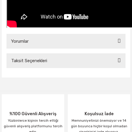
Yorumlar
Taksit Seçenekleri
Bu ürüne ilk yorumu siz yapın!
Yorum Yaz
%100 Güvenli Alışveriş
Koşulsuz İade
Yüzbinlerce kişinin tercih ettiği
Memnuniyetinizi önemsiyor ve 14
güvenli alışveriş platformunu tercih
gün boyunca hiçbir koşul olmadan
edin.
siparişinizi iade alıyoruz.