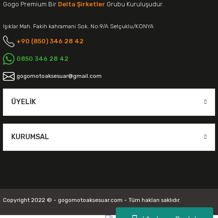
Gogo Premium Bir
Delta Şirketler
Grubu Kuruluşudur.
Işıklar Mah. Fakih kahramani Sok. No:9/A Selçuklu/KONYA
+90 (850) 346 28 42
0850 346 28 42
gogomotoaksesuar@gmail.com
ÜYELIK
KURUMSAL
Copyright 2022 © - gogomotoaksesuar.com - Tüm hakları saklıdır.