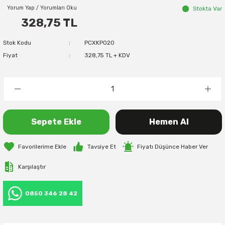
Yorum Yap / Yorumları Oku
Stokta Var
328,75 TL
Stok Kodu
PCXKP020
Fiyat
328,75 TL + KDV
Sepete Ekle
Hemen Al
Tavsiye Et
Fiyatı Düşünce Haber Ver
Karşılaştır
0850 346 28 42