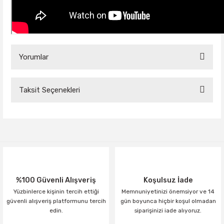
Yorumlar
Taksit Seçenekleri
Bu ürüne ilk yorumu siz yapın!
Yorum Yaz
%100 Güvenli Alışveriş
Koşulsuz İade
Yüzbinlerce kişinin tercih ettiği
Memnuniyetinizi önemsiyor ve 14
güvenli alışveriş platformunu tercih
gün boyunca hiçbir koşul olmadan
edin.
siparişinizi iade alıyoruz.