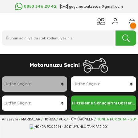
0850 346 28 42
gogomotoaksesuar@gmail.com
Motorunuzu Seçin!
Filtreleme Sonuçlarını Göster...
Anasayfa
MARKALAR
HONDA
PCX
TÜM ÜRÜNLER
HONDA PCX 2014 - 201