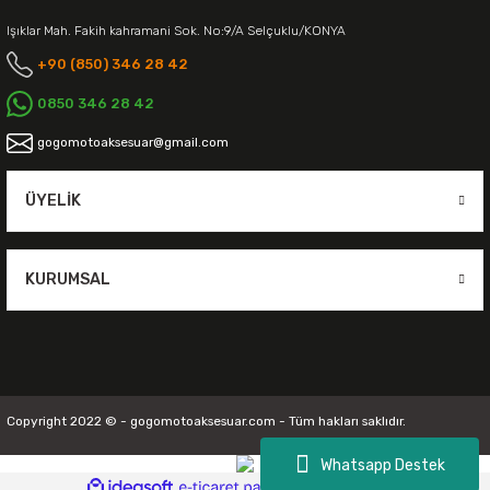
Işıklar Mah. Fakih kahramani Sok. No:9/A Selçuklu/KONYA
+90 (850) 346 28 42
0850 346 28 42
gogomotoaksesuar@gmail.com
ÜYELIK
KURUMSAL
Copyright 2022 © - gogomotoaksesuar.com - Tüm hakları saklıdır.
Whatsapp Destek
ideasoft
ile
e-