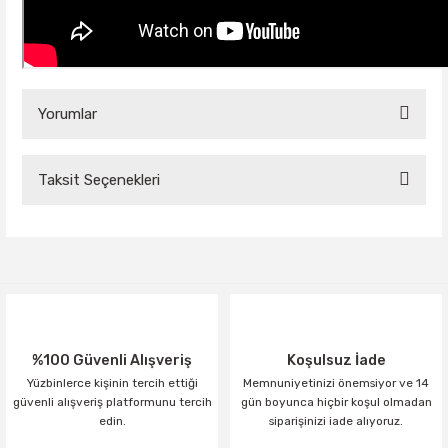
Yorumlar
Taksit Seçenekleri
Bu ürüne ilk yorumu siz yapın!
Yorum Yaz
%100 Güvenli Alışveriş
Koşulsuz İade
Yüzbinlerce kişinin tercih ettiği
Memnuniyetinizi önemsiyor ve 14
güvenli alışveriş platformunu tercih
gün boyunca hiçbir koşul olmadan
edin.
siparişinizi iade alıyoruz.