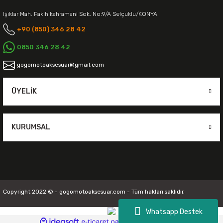
Işıklar Mah. Fakih kahramani Sok. No:9/A Selçuklu/KONYA
+90 (850) 346 28 42
0850 346 28 42
gogomotoaksesuar@gmail.com
ÜYELIK
KURUMSAL
Copyright 2022 © - gogomotoaksesuar.com - Tüm hakları saklıdır.
Whatsapp Destek
ideasoft
ile
e-