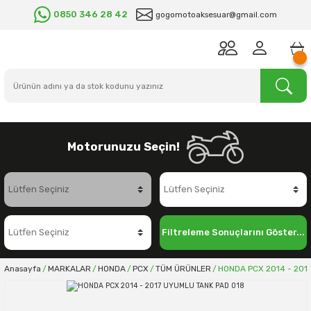
0850 346 28 42
gogomotoaksesuar@gmail.com
Motorunuzu Seçin!
Filtreleme Sonuçlarını Göster...
Anasayfa
MARKALAR
HONDA
PCX
TÜM ÜRÜNLER
HONDA PCX 2014 - 201