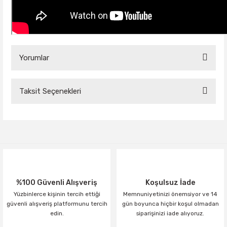
Yorumlar
Taksit Seçenekleri
Bu ürüne ilk yorumu siz yapın!
Yorum Yaz
%100 Güvenli Alışveriş
Koşulsuz İade
Yüzbinlerce kişinin tercih ettiği
Memnuniyetinizi önemsiyor ve 14
güvenli alışveriş platformunu tercih
gün boyunca hiçbir koşul olmadan
edin.
siparişinizi iade alıyoruz.