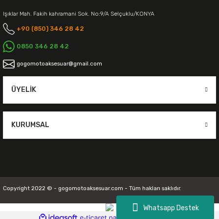
Işıklar Mah. Fakih kahramani Sok. No:9/A Selçuklu/KONYA
+90 (850) 346 28 42
0850 346 28 42
gogomotoaksesuar@gmail.com
ÜYELIK
KURUMSAL
Copyright 2022 © - gogomotoaksesuar.com - Tüm hakları saklıdır.
Whatsapp Destek
ideasoft
ile
e-