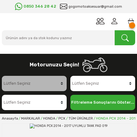
0850 346 28 42
gogomotoaksesuar@gmail.com
Motorunuzu Seçin!
Filtreleme Sonuçlarını Göster...
Anasayfa
MARKALAR
HONDA
PCX
TÜM ÜRÜNLER
HONDA PCX 2014 - 201