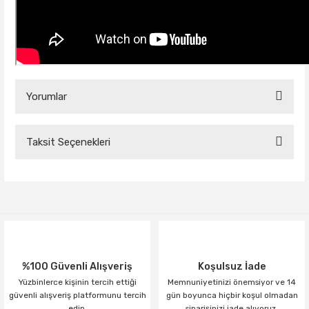
Yorumlar
Taksit Seçenekleri
Bu ürüne ilk yorumu siz yapın!
Yorum Yaz
%100 Güvenli Alışveriş
Koşulsuz İade
Yüzbinlerce kişinin tercih ettiği
Memnuniyetinizi önemsiyor ve 14
güvenli alışveriş platformunu tercih
gün boyunca hiçbir koşul olmadan
edin.
siparişinizi iade alıyoruz.