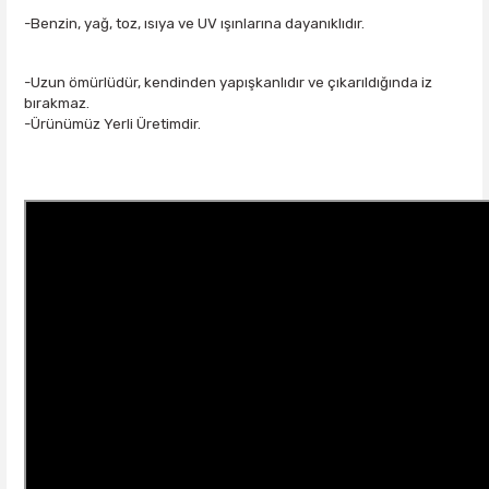
-Benzin, yağ, toz, ısıya ve UV ışınlarına dayanıklıdır.
-Uzun ömürlüdür, kendinden yapışkanlıdır ve çıkarıldığında iz
bırakmaz.
-Ürünümüz Yerli Üretimdir.