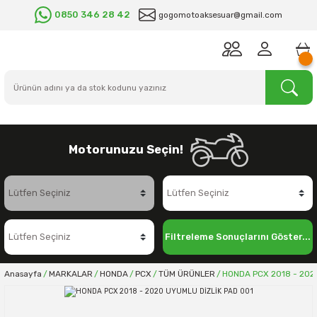
0850 346 28 42
gogomotoaksesuar@gmail.com
Motorunuzu Seçin!
Filtreleme Sonuçlarını Göster...
Anasayfa
MARKALAR
HONDA
PCX
TÜM ÜRÜNLER
HONDA PCX 2018 - 202