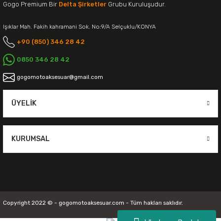
Gogo Premium Bir
Delta Şirketler
Grubu Kuruluşudur.
Işıklar Mah. Fakih kahramani Sok. No:9/A Selçuklu/KONYA
+90 (850) 346 28 42
0850 346 28 42
gogomotoaksesuar@gmail.com
ÜYELIK
KURUMSAL
Copyright 2022 © - gogomotoaksesuar.com - Tüm hakları saklıdır.