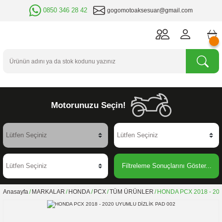
0850 346 28 42
gogomotoaksesuar@gmail.com
Motorunuzu Seçin!
Filtreleme Sonuçlarını Göster...
Anasayfa
MARKALAR
HONDA
PCX
TÜM ÜRÜNLER
HONDA PCX 2018 - 20