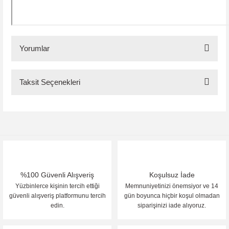
Yorumlar
Taksit Seçenekleri
Bu ürüne ilk yorumu siz yapın!
Yorum Yaz
%100 Güvenli Alışveriş
Koşulsuz İade
Yüzbinlerce kişinin tercih ettiği
Memnuniyetinizi önemsiyor ve 14
güvenli alışveriş platformunu tercih
gün boyunca hiçbir koşul olmadan
edin.
siparişinizi iade alıyoruz.