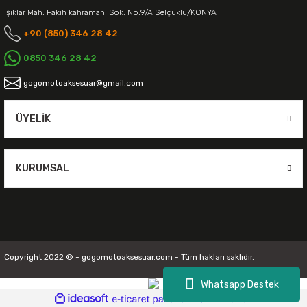
Işıklar Mah. Fakih kahramani Sok. No:9/A Selçuklu/KONYA
+90 (850) 346 28 42
0850 346 28 42
gogomotoaksesuar@gmail.com
ÜYELIK
KURUMSAL
Copyright 2022 © - gogomotoaksesuar.com - Tüm hakları saklıdır.
Whatsapp Destek
ideasoft
ile
e-