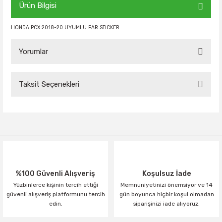
Ürün Bilgisi
HONDA PCX 2018-20 UYUMLU FAR STİCKER
Yorumlar
Taksit Seçenekleri
Bu ürüne ilk yorumu siz yapın!
Yorum Yaz
%100 Güvenli Alışveriş
Koşulsuz İade
Yüzbinlerce kişinin tercih ettiği
Memnuniyetinizi önemsiyor ve 14
güvenli alışveriş platformunu tercih
gün boyunca hiçbir koşul olmadan
edin.
siparişinizi iade alıyoruz.