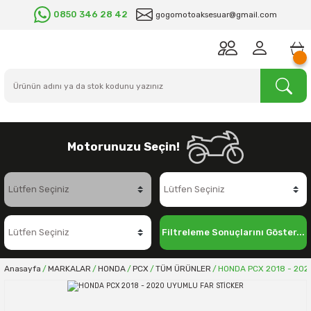
0850 346 28 42
gogomotoaksesuar@gmail.com
Motorunuzu Seçin!
Filtreleme Sonuçlarını Göster...
Anasayfa
MARKALAR
HONDA
PCX
TÜM ÜRÜNLER
HONDA PCX 2018 - 202