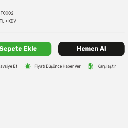
STC002
TL + KDV
Sepete Ekle
Hemen Al
avsiye Et
Fiyatı Düşünce Haber Ver
Karşılaştır