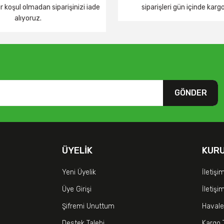
 koşul olmadan siparişinizi iade
siparişleri gün içinde karg
alıyoruz.
GÖNDER
ÜYELIK
KUR
Yeni Üyelik
İletişi
Üye Girişi
İletiş
Şifremi Unuttum
Havale
Destek Talebi
Kargo 