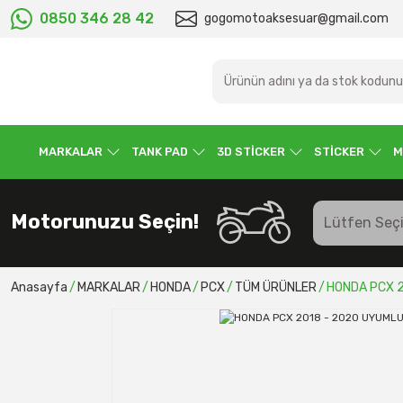
0850 346 28 42
gogomotoaksesuar@gmail.com
MARKALAR
TANK PAD
3D STİCKER
STİCKER
M
Motorunuzu Seçin!
Anasayfa
MARKALAR
HONDA
PCX
TÜM ÜRÜNLER
HONDA PCX 2