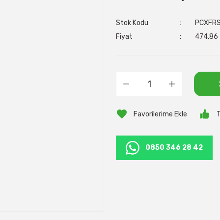
Stok Kodu
PCXFR
Fiyat
474,86 
T
0850 346 28 42