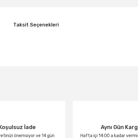
Taksit Seçenekleri
Bu ürüne ilk yorumu siz yapın!
Yorum Yaz
Koşulsuz İade
Aynı Gün Kar
tinizi önemsiyor ve 14 gün
Hafta içi 14:00 a kadar verm