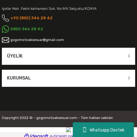
Işıklar Mah. Fakih kahramani Sok. No:9/A Selçuklu/KONYA
+90 (850) 346 28 42
0850 346 28 42
gogomotoaksesuar@gmail.com
ÜYELIK
KURUMSAL
Copyright 2022 © - gogomotoaksesuar.com - Tüm hakları saklıdır.
Whatsapp Destek
ideasoft
ile
e-