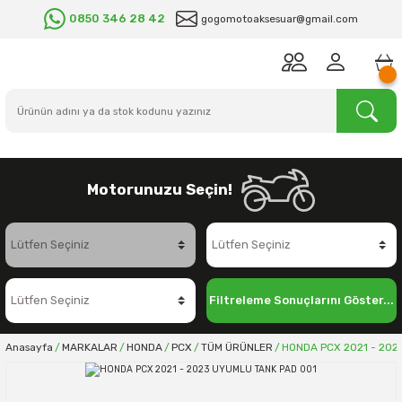
0850 346 28 42
gogomotoaksesuar@gmail.com
Motorunuzu Seçin!
Filtreleme Sonuçlarını Göster...
Anasayfa
MARKALAR
HONDA
PCX
TÜM ÜRÜNLER
HONDA PCX 2021 - 202