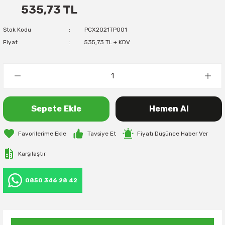
535,73 TL
Stok Kodu
PCX2021TP001
Fiyat
535,73 TL + KDV
Sepete Ekle
Hemen Al
Tavsiye Et
Fiyatı Düşünce Haber Ver
Karşılaştır
0850 346 28 42