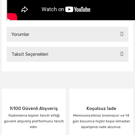
Yorumlar
Taksit Seçenekleri
Bu ürüne ilk yorumu siz yapın!
Yorum Yaz
%100 Güvenli Alışveriş
Koşulsuz İade
Yüzbinlerce kişinin tercih ettiği
Memnuniyetinizi önemsiyor ve 14
güvenli alışveriş platformunu tercih
gün boyunca hiçbir koşul olmadan
edin.
siparişinizi iade alıyoruz.