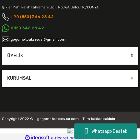
Işıklar Mah. Fakih kahramani Sok. No:9/A Selçuklu/KONYA
+90 (850) 346 28 42
0850 346 28 42
gogomotoaksesuar@gmail.com
ÜYELIK
KURUMSAL
Copyright 2022 © - gogomotoaksesuar.com - Tüm hakları saklıdır.
Whatsapp Destek
ideasoft
ile
e-