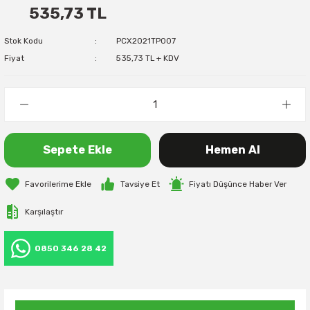
535,73 TL
Stok Kodu
PCX2021TP007
Fiyat
535,73 TL + KDV
Sepete Ekle
Hemen Al
Tavsiye Et
Fiyatı Düşünce Haber Ver
Karşılaştır
0850 346 28 42