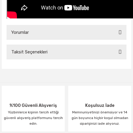
Yorumlar
Taksit Seçenekleri
Bu ürüne ilk yorumu siz yapın!
Yorum Yaz
%100 Güvenli Alışveriş
Koşulsuz İade
Yüzbinlerce kişinin tercih ettiği
Memnuniyetinizi önemsiyor ve 14
güvenli alışveriş platformunu tercih
gün boyunca hiçbir koşul olmadan
edin.
siparişinizi iade alıyoruz.