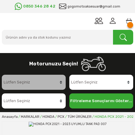
0850 346 28 42
gogomotoaksesuar@gmail.com
Motorunuzu Seçin!
Filtreleme Sonuçlarını Göster...
Anasayfa
MARKALAR
HONDA
PCX
TÜM ÜRÜNLER
HONDA PCX 2021 - 202