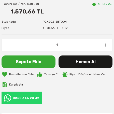
Yorum Yap / Yorumları Oku
Stokta Var
1.570,66 TL
Stok Kodu
PCX2021SET004
Fiyat
1.570,66 TL + KDV
Sepete Ekle
Hemen Al
Tavsiye Et
Fiyatı Düşünce Haber Ver
Karşılaştır
0850 346 28 42