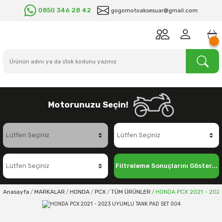
0850 346 28 42
gogomotoaksesuar@gmail.com
Motorunuzu Seçin!
Filtreleme Sonuçlarını Göster...
Anasayfa
MARKALAR
HONDA
PCX
TÜM ÜRÜNLER
HONDA PCX 2021 - 202