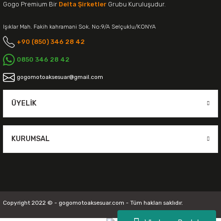
Gogo Premium Bir
Delta Şirketler
Grubu Kuruluşudur.
Işıklar Mah. Fakih kahramani Sok. No:9/A Selçuklu/KONYA
+90 (850) 346 28 42
0850 346 28 42
gogomotoaksesuar@gmail.com
ÜYELIK
KURUMSAL
Copyright 2022 © - gogomotoaksesuar.com - Tüm hakları saklıdır.