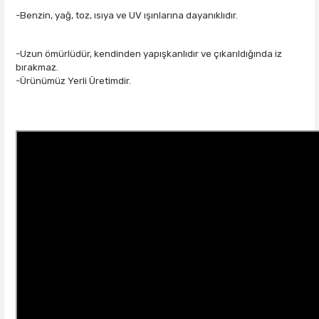
-Benzin, yağ, toz, ısıya ve UV ışınlarına dayanıklıdır.
-Uzun ömürlüdür, kendinden yapışkanlıdır ve çıkarıldığında iz
bırakmaz.
-Ürünümüz Yerli Üretimdir.