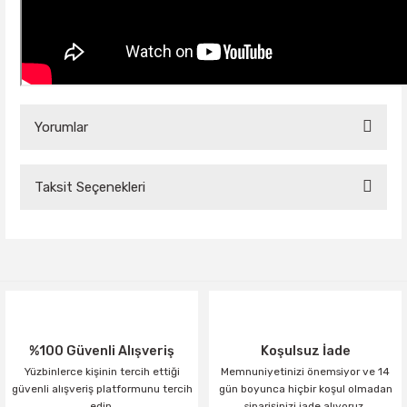
Yorumlar
Taksit Seçenekleri
Bu ürüne ilk yorumu siz yapın!
Yorum Yaz
%100 Güvenli Alışveriş
Koşulsuz İade
Yüzbinlerce kişinin tercih ettiği
Memnuniyetinizi önemsiyor ve 14
güvenli alışveriş platformunu tercih
gün boyunca hiçbir koşul olmadan
edin.
siparişinizi iade alıyoruz.