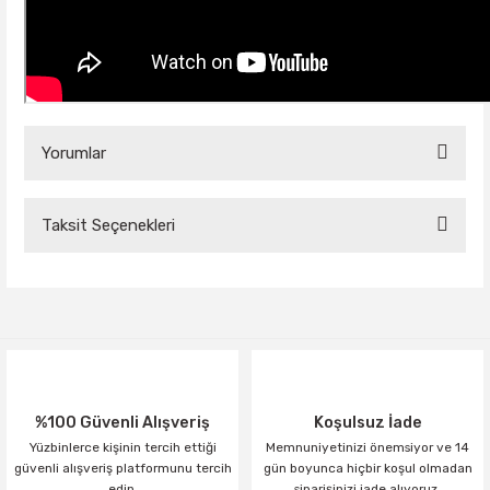
Yorumlar
Taksit Seçenekleri
Bu ürüne ilk yorumu siz yapın!
Yorum Yaz
%100 Güvenli Alışveriş
Koşulsuz İade
Yüzbinlerce kişinin tercih ettiği
Memnuniyetinizi önemsiyor ve 14
güvenli alışveriş platformunu tercih
gün boyunca hiçbir koşul olmadan
edin.
siparişinizi iade alıyoruz.