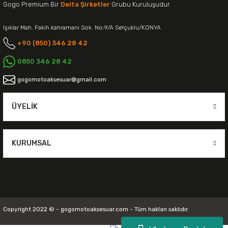
Gogo Premium Bir
Delta Şirketler
Grubu Kuruluşudur.
Işıklar Mah. Fakih kahramani Sok. No:9/A Selçuklu/KONYA
+90 (850) 346 28 42
0850 346 28 42
gogomotoaksesuar@gmail.com
ÜYELIK
KURUMSAL
Copyright 2022 © - gogomotoaksesuar.com - Tüm hakları saklıdır.