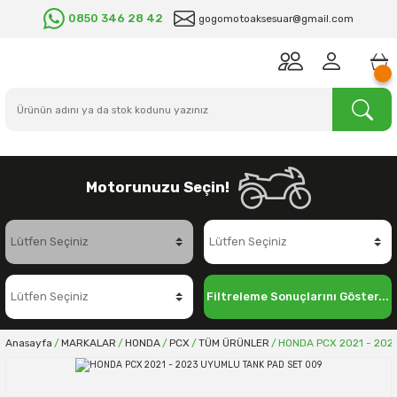
0850 346 28 42
gogomotoaksesuar@gmail.com
Motorunuzu Seçin!
Filtreleme Sonuçlarını Göster...
Anasayfa
MARKALAR
HONDA
PCX
TÜM ÜRÜNLER
HONDA PCX 2021 - 202