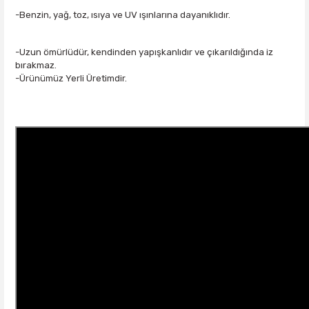
-Benzin, yağ, toz, ısıya ve UV ışınlarına dayanıklıdır.
-Uzun ömürlüdür, kendinden yapışkanlıdır ve çıkarıldığında iz
bırakmaz.
-Ürünümüz Yerli Üretimdir.