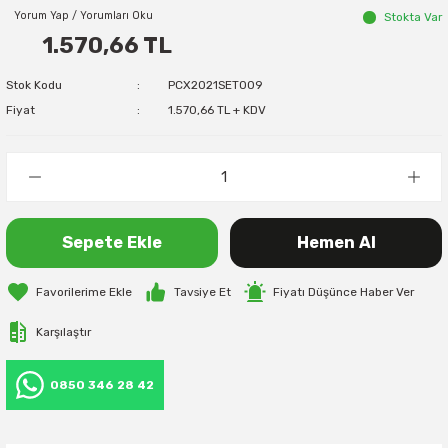
Yorum Yap / Yorumları Oku
Stokta Var
1.570,66 TL
Stok Kodu
PCX2021SET009
Fiyat
1.570,66 TL + KDV
Sepete Ekle
Hemen Al
Tavsiye Et
Fiyatı Düşünce Haber Ver
Karşılaştır
0850 346 28 42