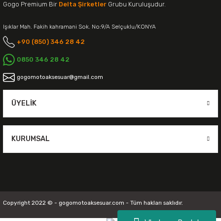
Gogo Premium Bir
Delta Şirketler
Grubu Kuruluşudur.
Işıklar Mah. Fakih kahramani Sok. No:9/A Selçuklu/KONYA
+90 (850) 346 28 42
0850 346 28 42
gogomotoaksesuar@gmail.com
ÜYELIK
KURUMSAL
Copyright 2022 © - gogomotoaksesuar.com - Tüm hakları saklıdır.