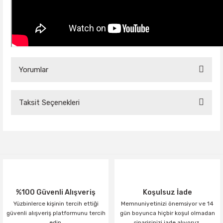
Yorumlar
Taksit Seçenekleri
Bu ürüne ilk yorumu siz yapın!
Yorum Yaz
%100 Güvenli Alışveriş
Koşulsuz İade
Yüzbinlerce kişinin tercih ettiği
Memnuniyetinizi önemsiyor ve 14
güvenli alışveriş platformunu tercih
gün boyunca hiçbir koşul olmadan
edin.
siparişinizi iade alıyoruz.