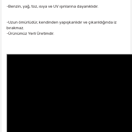
-Benzin, yağ, toz, ısıya ve UV ışınlarına dayanıklıdır.
-Uzun ömürlüdür, kendinden yapışkanlıdır ve çıkarıldığında iz
bırakmaz.
-Ürünümüz Yerli Üretimdir.