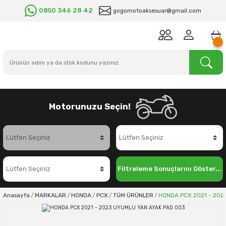
0850 346 28 42
gogomotoaksesuar@gmail.com
Motorunuzu Seçin!
Filtreleme Sonuçlarını Göster...
Anasayfa
MARKALAR
HONDA
PCX
TÜM ÜRÜNLER
HONDA PCX 2021 - 202