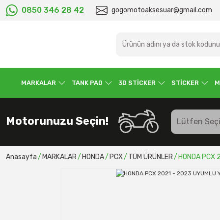
0850 346 28 42
gogomotoaksesuar@gmail.com
MARKALAR
TANK PAD
3D STİCKER
STİCKER
M
Motorunuzu Seçin!
Anasayfa
MARKALAR
HONDA
PCX
TÜM ÜRÜNLER
HONDA PCX 2