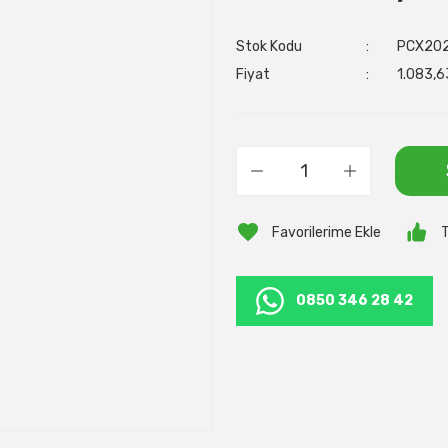
Stok Kodu
PCX20
Fiyat
1.083,6
T
0850 346 28 42