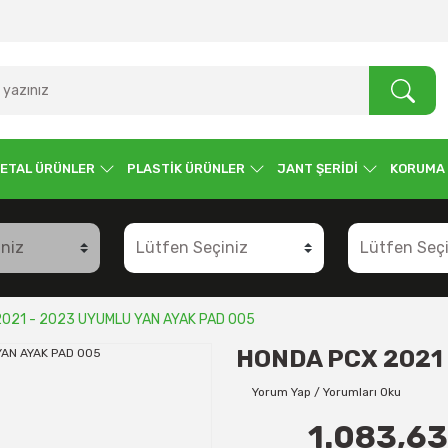
ETAL ÜRÜNLER
PLASTİK ÜRÜNLER
JANT ŞERİDİ
KORUMA
021 - 2023 UYUMLU YAN AYAK PAD 005
HONDA PCX 2021 
Yorum Yap / Yorumları Oku
1.083,63