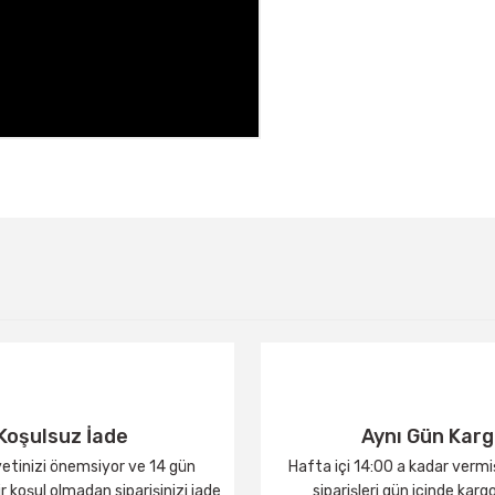
Bu ürüne ilk yorumu siz yapın!
Yorum Yaz
Koşulsuz İade
Aynı Gün Kar
tinizi önemsiyor ve 14 gün
Hafta içi 14:00 a kadar verm
 koşul olmadan siparişinizi iade
siparişleri gün içinde karg