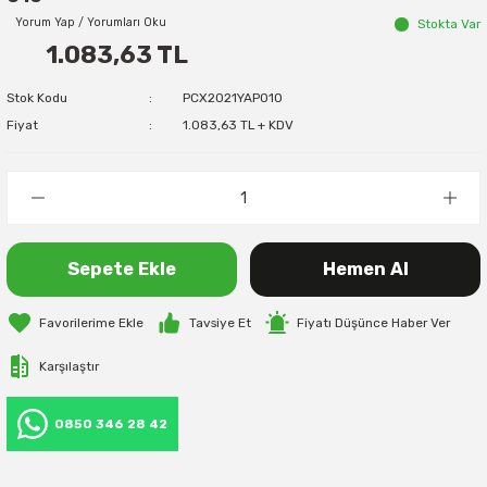
Yorum Yap / Yorumları Oku
Stokta Var
1.083,63 TL
Stok Kodu
PCX2021YAP010
Fiyat
1.083,63 TL + KDV
Sepete Ekle
Hemen Al
Tavsiye Et
Fiyatı Düşünce Haber Ver
Karşılaştır
0850 346 28 42