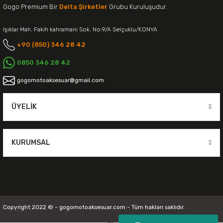
Gogo Premium Bir
Delta Şirketler
Grubu Kuruluşudur.
Işıklar Mah. Fakih kahramani Sok. No:9/A Selçuklu/KONYA
+90 (850) 346 28 42
0850 346 28 42
gogomotoaksesuar@gmail.com
ÜYELIK
KURUMSAL
Copyright 2022 © - gogomotoaksesuar.com - Tüm hakları saklıdır.