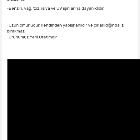
-Benzin, yağ, toz, ısıya ve UV ışınlarına dayanıklıdır.
-Uzun ömürlüdür, kendinden yapışkanlıdır ve çıkarıldığında iz
bırakmaz.
-Ürünümüz Yerli Üretimdir.