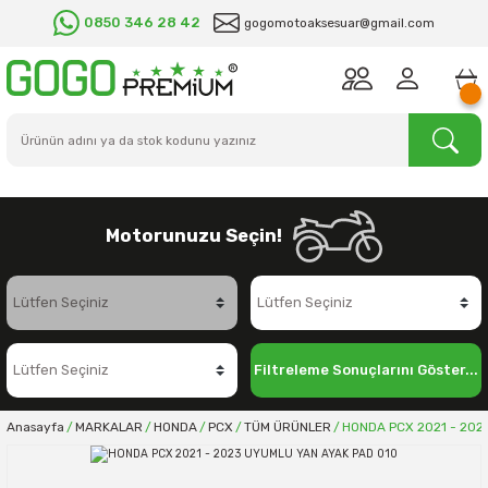
0850 346 28 42
gogomotoaksesuar@gmail.com
Motorunuzu Seçin!
Filtreleme Sonuçlarını Göster...
Anasayfa
MARKALAR
HONDA
PCX
TÜM ÜRÜNLER
HONDA PCX 2021 - 202