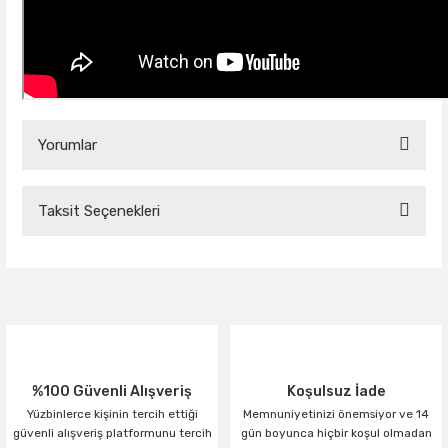
Yorumlar
Taksit Seçenekleri
Bu ürüne ilk yorumu siz yapın!
Yorum Yaz
%100 Güvenli Alışveriş
Koşulsuz İade
Yüzbinlerce kişinin tercih ettiği
Memnuniyetinizi önemsiyor ve 14
güvenli alışveriş platformunu tercih
gün boyunca hiçbir koşul olmadan