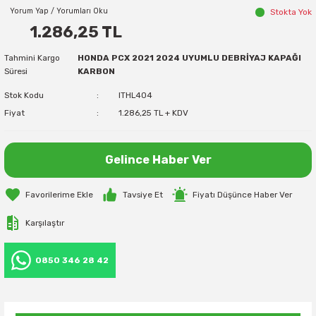
Yorum Yap / Yorumları Oku
Stokta Yok
1.286,25 TL
Tahmini Kargo
HONDA PCX 2021 2024 UYUMLU DEBRİYAJ KAPAĞI
Süresi
KARBON
Stok Kodu
ITHL404
Fiyat
1.286,25 TL + KDV
Gelince Haber Ver
Tavsiye Et
Fiyatı Düşünce Haber Ver
Karşılaştır
0850 346 28 42