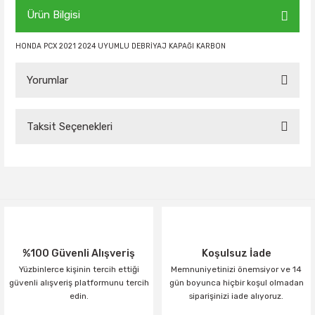
Ürün Bilgisi
HONDA PCX 2021 2024 UYUMLU DEBRİYAJ KAPAĞI KARBON
Yorumlar
Taksit Seçenekleri
Bu ürüne ilk yorumu siz yapın!
Yorum Yaz
%100 Güvenli Alışveriş
Koşulsuz İade
Yüzbinlerce kişinin tercih ettiği
Memnuniyetinizi önemsiyor ve 14
güvenli alışveriş platformunu tercih
gün boyunca hiçbir koşul olmadan
edin.
siparişinizi iade alıyoruz.