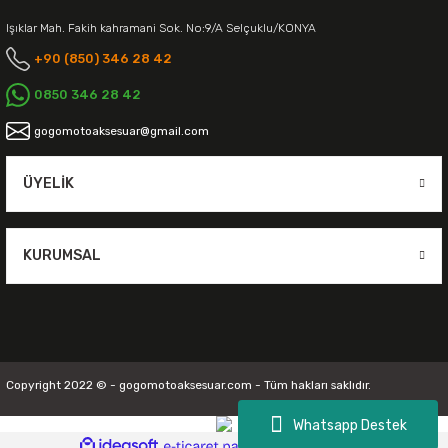
Işıklar Mah. Fakih kahramani Sok. No:9/A Selçuklu/KONYA
+90 (850) 346 28 42
0850 346 28 42
gogomotoaksesuar@gmail.com
ÜYELIK
KURUMSAL
Copyright 2022 © - gogomotoaksesuar.com - Tüm hakları saklıdır.
Whatsapp Destek
ideasoft
ile
e-