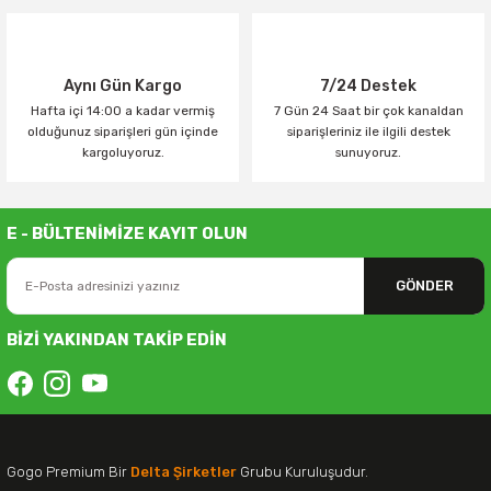
Aynı Gün Kargo
7/24 Destek
Hafta içi 14:00 a kadar vermiş
7 Gün 24 Saat bir çok kanaldan
olduğunuz siparişleri gün içinde
siparişleriniz ile ilgili destek
kargoluyoruz.
sunuyoruz.
E - BÜLTENİMİZE KAYIT OLUN
GÖNDER
BİZİ YAKINDAN TAKİP EDİN
Gogo Premium Bir
Delta Şirketler
Grubu Kuruluşudur.