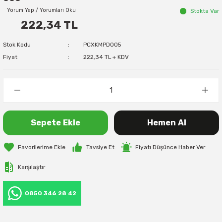
Yorum Yap / Yorumları Oku
Stokta Var
222,34 TL
Stok Kodu
PCXKMPD005
Fiyat
222,34 TL + KDV
Sepete Ekle
Hemen Al
Tavsiye Et
Fiyatı Düşünce Haber Ver
Karşılaştır
0850 346 28 42