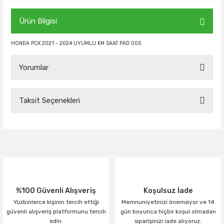
Ürün Bilgisi
HONDA PCX 2021 - 2024 UYUMLU KM SAAT PAD 005
Yorumlar
Taksit Seçenekleri
Bu ürüne ilk yorumu siz yapın!
Yorum Yaz
%100 Güvenli Alışveriş
Koşulsuz İade
Yüzbinlerce kişinin tercih ettiği
Memnuniyetinizi önemsiyor ve 14
güvenli alışveriş platformunu tercih
gün boyunca hiçbir koşul olmadan
edin.
siparişinizi iade alıyoruz.