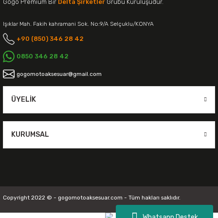
Gogo Premium Bir
Delta Şirketler
Grubu Kuruluşudur.
Işıklar Mah. Fakih kahramani Sok. No:9/A Selçuklu/KONYA
+90 (850) 346 28 42
0850 346 28 42
gogomotoaksesuar@gmail.com
ÜYELIK
KURUMSAL
Copyright 2022 © - gogomotoaksesuar.com - Tüm hakları saklıdır.
Whatsapp Destek