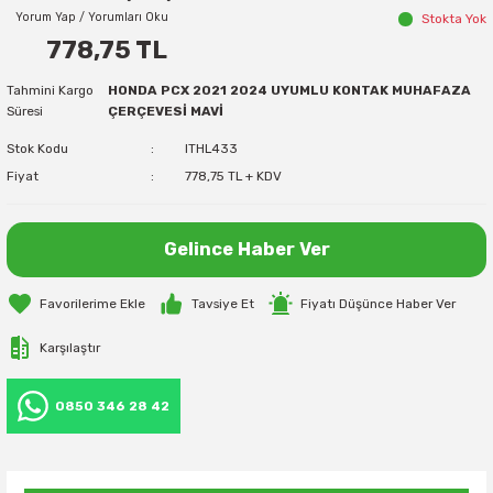
Yorum Yap / Yorumları Oku
Stokta Yok
778,75 TL
Tahmini Kargo
HONDA PCX 2021 2024 UYUMLU KONTAK MUHAFAZA
Süresi
ÇERÇEVESİ MAVİ
Stok Kodu
ITHL433
Fiyat
778,75 TL + KDV
Gelince Haber Ver
Tavsiye Et
Fiyatı Düşünce Haber Ver
Karşılaştır
0850 346 28 42