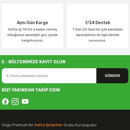
Aynı Gün Kargo
7/24 Destek
Hafta içi 14:00 a kadar vermiş
7 Gün 24 Saat bir çok kanaldan
olduğunuz siparişleri gün içinde
siparişleriniz ile ilgili destek
kargoluyoruz.
sunuyoruz.
E - BÜLTENİMİZE KAYIT OLUN
GÖNDER
BİZİ YAKINDAN TAKİP EDİN
Gogo Premium Bir
Delta Şirketler
Grubu Kuruluşudur.