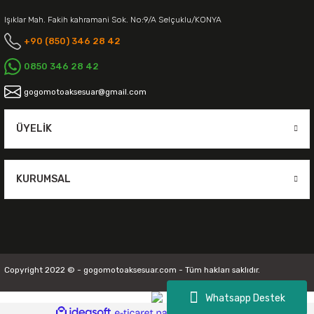
Işıklar Mah. Fakih kahramani Sok. No:9/A Selçuklu/KONYA
+90 (850) 346 28 42
0850 346 28 42
gogomotoaksesuar@gmail.com
ÜYELIK
KURUMSAL
Copyright 2022 © - gogomotoaksesuar.com - Tüm hakları saklıdır.
Whatsapp Destek
ideasoft
ile
e-