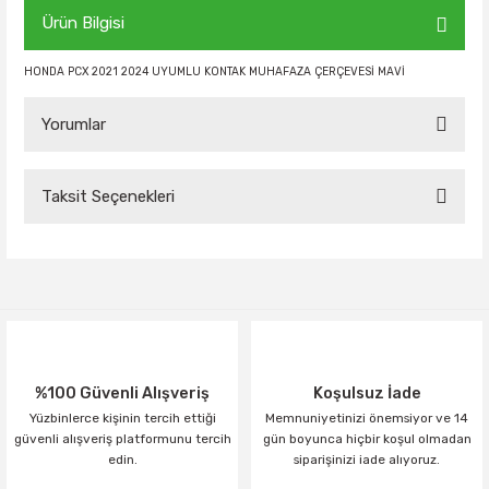
Ürün Bilgisi
HONDA PCX 2021 2024 UYUMLU KONTAK MUHAFAZA ÇERÇEVESİ MAVİ
Yorumlar
Taksit Seçenekleri
Bu ürüne ilk yorumu siz yapın!
Yorum Yaz
%100 Güvenli Alışveriş
Koşulsuz İade
Yüzbinlerce kişinin tercih ettiği
Memnuniyetinizi önemsiyor ve 14
güvenli alışveriş platformunu tercih
gün boyunca hiçbir koşul olmadan
edin.
siparişinizi iade alıyoruz.