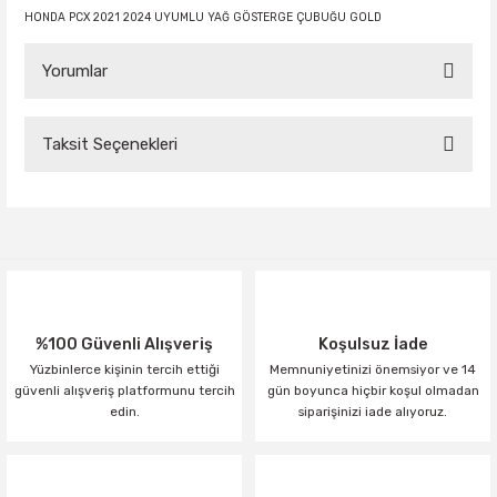
HONDA PCX 2021 2024 UYUMLU YAĞ GÖSTERGE ÇUBUĞU GOLD
Yorumlar
Taksit Seçenekleri
Bu ürüne ilk yorumu siz yapın!
Yorum Yaz
%100 Güvenli Alışveriş
Koşulsuz İade
Yüzbinlerce kişinin tercih ettiği
Memnuniyetinizi önemsiyor ve 14
güvenli alışveriş platformunu tercih
gün boyunca hiçbir koşul olmadan
edin.
siparişinizi iade alıyoruz.