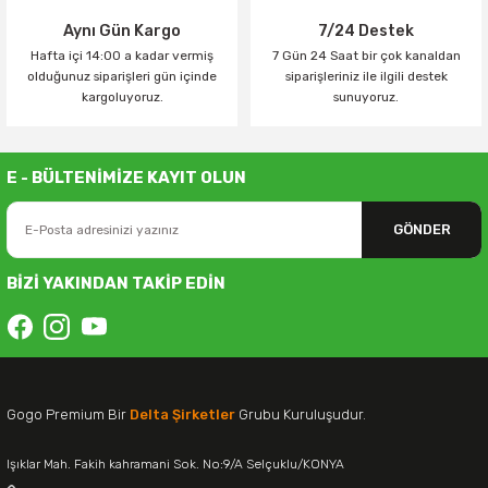
Aynı Gün Kargo
7/24 Destek
Hafta içi 14:00 a kadar vermiş
7 Gün 24 Saat bir çok kanaldan
olduğunuz siparişleri gün içinde
siparişleriniz ile ilgili destek
kargoluyoruz.
sunuyoruz.
E - BÜLTENİMİZE KAYIT OLUN
GÖNDER
BİZİ YAKINDAN TAKİP EDİN
Gogo Premium Bir
Delta Şirketler
Grubu Kuruluşudur.
Işıklar Mah. Fakih kahramani Sok. No:9/A Selçuklu/KONYA