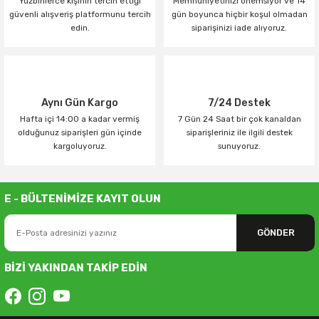
Yüzbinlerce kişinin tercih ettiği
Memnuniyetinizi önemsiyor ve 14
güvenli alışveriş platformunu tercih
gün boyunca hiçbir koşul olmadan
edin.
siparişinizi iade alıyoruz.
Aynı Gün Kargo
7/24 Destek
Hafta içi 14:00 a kadar vermiş
7 Gün 24 Saat bir çok kanaldan
olduğunuz siparişleri gün içinde
siparişleriniz ile ilgili destek
kargoluyoruz.
sunuyoruz.
E - BÜLTENİMİZE KAYIT OLUN
GÖNDER
BİZİ YAKINDAN TAKİP EDİN