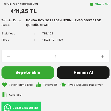
Yorum Yap / Yorumları Oku
Stokta Var
411,25 TL
Tahmini Kargo
HONDA PCX 2021 2024 UYUMLU YAĞ GÖSTERGE
Süresi
ÇUBUĞU SİYAH
Stok Kodu
ITHL402
Fiyat
411,25 TL + KDV
Sepete Ekle
Hemen Al
Tavsiye Et
Fiyatı Düşünce Haber Ver
Karşılaştır
0850 346 28 42