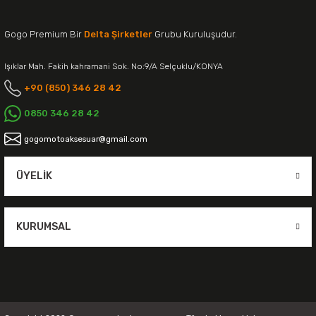
Gogo Premium Bir
Delta Şirketler
Grubu Kuruluşudur.
Işıklar Mah. Fakih kahramani Sok. No:9/A Selçuklu/KONYA
+90 (850) 346 28 42
0850 346 28 42
gogomotoaksesuar@gmail.com
ÜYELIK
KURUMSAL